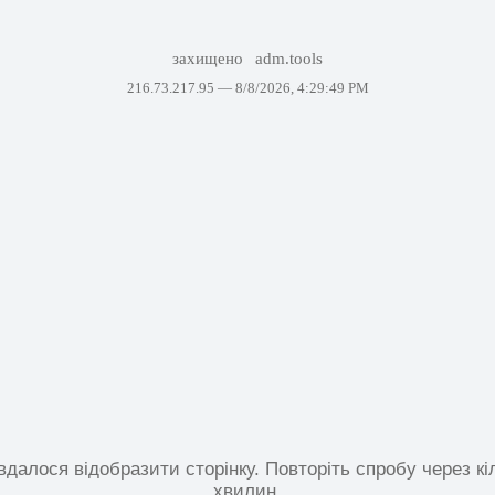
захищено
adm.tools
216.73.217.95 —
8/8/2026, 4:29:49 PM
вдалося відобразити сторінку. Повторіть спробу через кі
хвилин.