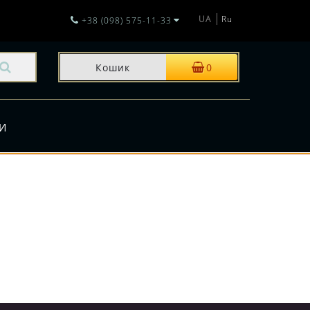
UA
Ru
+38 (098) 575-11-33
Кошик
0
И