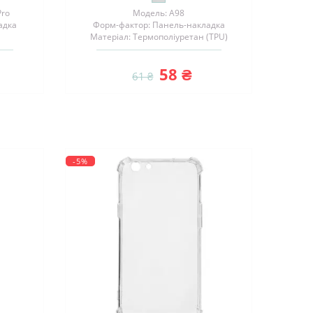
Pro
Модель: A98
адка
Форм-фактор: Панель-накладка
Матеріал: Термополіуретан (TPU)
58 ₴
61 ₴
-5%