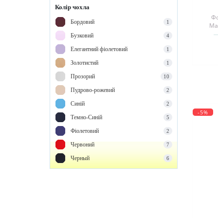
Колір чохла
Фо
Бордовий
1
Ма
Бузковий
4
Елегантний фіолетовий
1
Золотистий
1
Прозорий
10
Пудрово-рожевий
2
Синій
2
-5%
Темно-Синій
5
Фіолетовий
2
Червоний
7
Черный
6