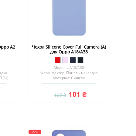
Oppo A2
Чохол Silicone Cover Full Camera (A)
для Oppo A18/A38
Модель: A18/A38
адка
Форм-фактор: Панель-накладка
(TPU)
Матеріал: Силікон
101 ₴
107 ₴
-5%