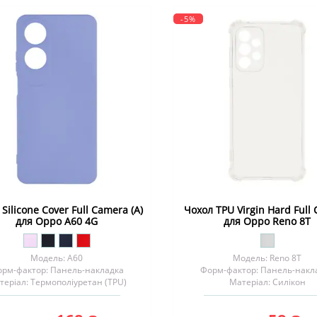
-5%
Silicone Cover Full Camera (A)
Чохол TPU Virgin Hard Full
для Oppo A60 4G
для Oppo Reno 8T
Модель: A60
Модель: Reno 8T
рм-фактор: Панель-накладка
Форм-фактор: Панель-накл
теріал: Термополіуретан (TPU)
Матеріал: Силікон