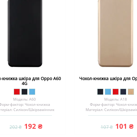
-книжка шкіра для Oppo A60
Чохол-книжка шкіра для O
4G
Модель: A60
Модель: A18
Форм-фактор: Чохол-книжка
Форм-фактор: Чохол-кни
теріал: Силiкон/Шкірзамінник
Матеріал: Силiкон/Шкірзам
192 ₴
101 ₴
202 ₴
107 ₴