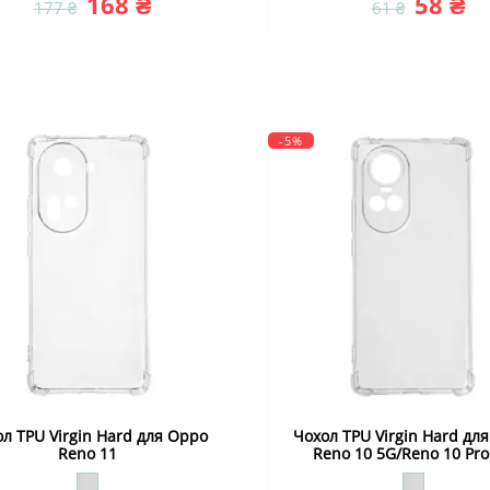
168 ₴
58 ₴
177 ₴
61 ₴
-5%
л TPU Virgin Hard для Oppo
Чохол TPU Virgin Hard дл
Reno 11
Reno 10 5G/Reno 10 Pro