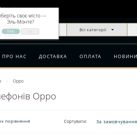
Эль-Монте
беріть своє місто —
Эль-Монте
?
Всі категорії
ПРО НАС
ДОСТАВКА
ОПЛАТА
НОВИН
в
Oppo
лефонів Oppo
ок порівняння
Сортувати: