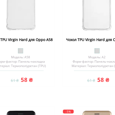
TPU Virgin Hard для Oppo A58
Чохол TPU Virgin Hard для 
Модель: A58
Модель: A2
рм-фактор: Панель-накладка
Форм-фактор: Панель-накл
теріал: Термополіуретан (TPU)
Матеріал: Термополіуретан 
58 ₴
58 ₴
61 ₴
61 ₴
-5%