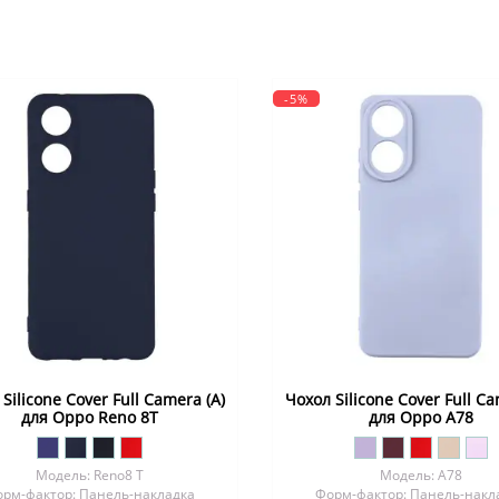
-5%
Silicone Cover Full Camera (A)
Чохол Silicone Cover Full Ca
для Oppo Reno 8T
для Oppo A78
Модель: Reno8 T
Модель: A78
рм-фактор: Панель-накладка
Форм-фактор: Панель-накл