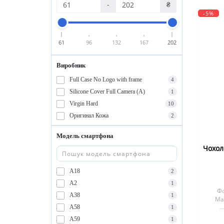
-
₴
-5%
61
96
132
167
202
Виробник
Full Case No Logo with frame
4
Silicone Cover Full Camera (A)
1
Virgin Hard
10
Оригинал Кожа
2
Модель смартфона
Чохол 
A18
2
A2
1
Фо
A38
1
Ма
A58
1
A59
1