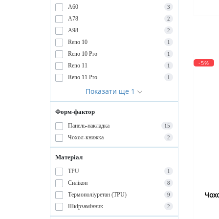
A60
3
A78
2
A98
2
Reno 10
1
Reno 10 Pro
1
-5%
Reno 11
1
Reno 11 Pro
1
Показати ще 1
Форм-фактор
Панель-накладка
15
Чохол-книжка
2
Матеріал
TPU
1
Силікон
8
Чохо
Термополіуретан (TPU)
9
Шкірзамінник
2