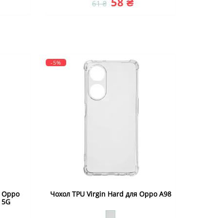
58 ₴
61 ₴
-5%
я Oppo
Чохол TPU Virgin Hard для Oppo A98
 5G