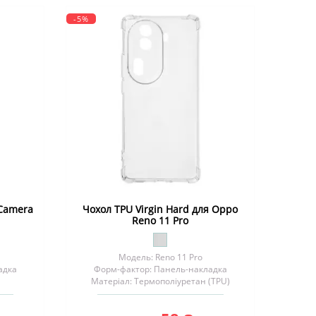
-5%
 Camera
Чохол TPU Virgin Hard для Oppo
Reno 11 Pro
Модель: Reno 11 Pro
адка
Форм-фактор: Панель-накладка
Матеріал: Термополіуретан (TPU)