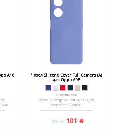
ppo A18
Чохол Silicone Cover Full Camera (A)
для Oppo A98
Модель: A98
жка
Форм-фактор: Панель-накладка
інник
Матеріал: Силiкон
101 ₴
107 ₴