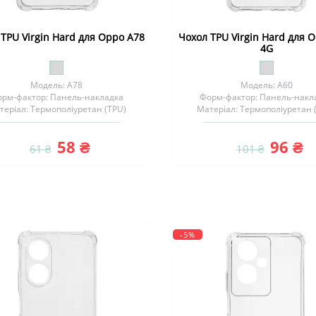
TPU Virgin Hard для Oppo A78
Чохол TPU Virgin Hard для 
4G
Модель: A78
Модель: A60
рм-фактор: Панель-накладка
Форм-фактор: Панель-накл
теріал: Термополіуретан (TPU)
Матеріал: Термополіуретан 
58 ₴
96 ₴
61 ₴
101 ₴
-5%