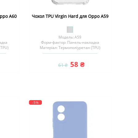
Oppo A60
Чохол TPU Virgin Hard для Oppo A59
Модель: A59
адка
Форм-фактор: Панель-накладка
(TPU)
Матеріал: Термополіуретан (TPU)
58 ₴
61 ₴
-5%