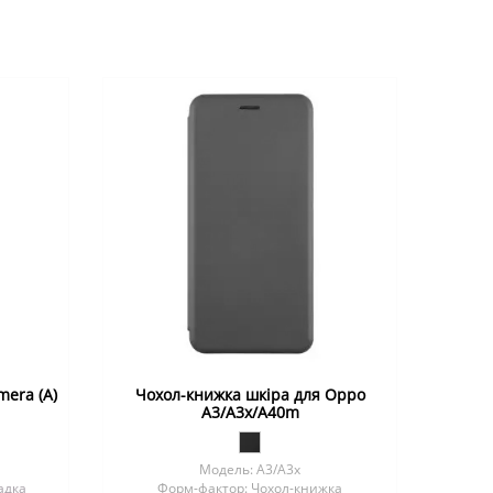
mera (A)
Чохол-книжка шкіра для Oppo
A3/A3x/A40m
Модель: A3/A3x
адка
Форм-фактор: Чохол-книжка