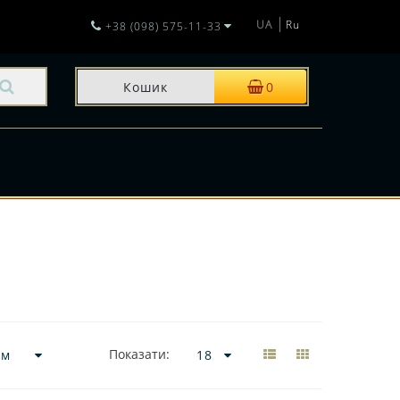
UA
Ru
+38 (098) 575-11-33
Кошик
0
И
Показати: