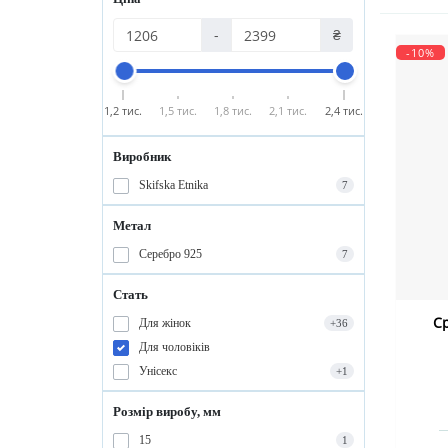
-
₴
-10%
1,2 тис.
1,5 тис.
1,8 тис.
2,1 тис.
2,4 тис.
Виробник
Skifska Etnika
7
Метал
Серебро 925
7
Стать
С
Для жінок
+36
Для чоловіків
Унісекс
+1
Розмір виробу, мм
15
1