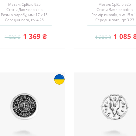
Метал: Срібло 925
Метал: Срібло 925
Стать: Для чоловіків
Стать: Для чоловіків
Розмір виробу, мм: 17 х 15
Розмір виробу, мм: 15 х 
Середня вага, гр: 4.26
Середня вага, гр: 3.23
1 369 ₴
1 085 
1 522 ₴
1 206 ₴