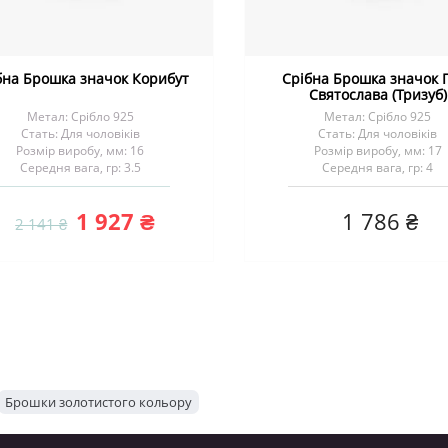
бна Брошка значок Корибут
Срібна Брошка значок 
Святослава (Тризуб)
Метал: Срібло 925
Метал: Срібло 925
Стать: Для чоловіків
Стать: Для чоловіків
Розмір виробу, мм: 16
Розмір виробу, мм: 17
Середня вага, гр: 3.5
Середня вага, гр: 4
1 927 ₴
1 786 ₴
2 141 ₴
Брошки золотистого кольору