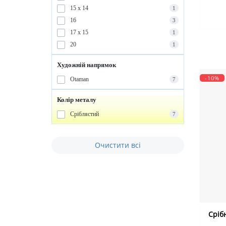
15 х 14
1
16
3
17 х 15
1
20
1
Художній напрямок
-10%
Otaman
7
Колір металу
Сріблястий
7
Очистити всі
Сріб