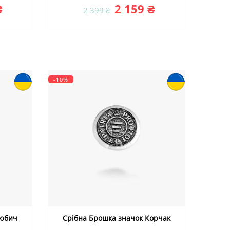
₴
2 159 ₴
2 399 ₴
-10%
Любич
Срібна Брошка значок Корчак