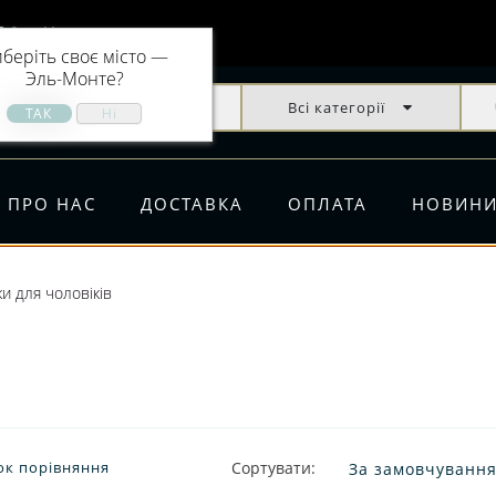
Эль-Монте
беріть своє місто —
Эль-Монте
?
Всі категорії
ПРО НАС
ДОСТАВКА
ОПЛАТА
НОВИН
и для чоловіків
ок порівняння
Сортувати: