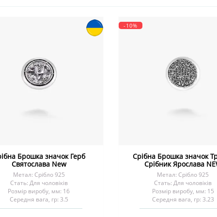
-10%
рібна Брошка значок Герб
Срібна Брошка значок Т
Святослава New
Срібник Ярослава N
Метал: Срібло 925
Метал: Срібло 925
Стать: Для чоловіків
Стать: Для чоловіків
Розмір виробу, мм: 16
Розмір виробу, мм: 15
Середня вага, гр: 3.5
Середня вага, гр: 3.23