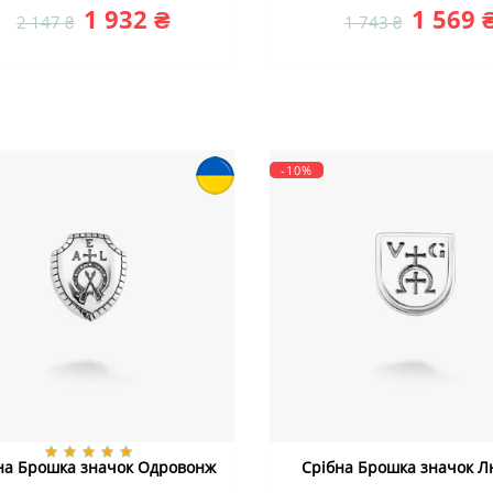
1 932 ₴
1 569 
2 147 ₴
1 743 ₴
-10%
на Брошка значок Одровонж
Срібна Брошка значок 