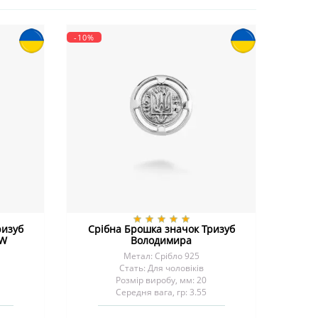
-10%
ризуб
Срібна Брошка значок Тризуб
EW
Володимира
Метал: Срібло 925
Стать: Для чоловіків
Розмір виробу, мм: 20
Середня вага, гр: 3.55