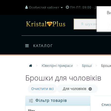
Особистий кабінет
ПН-ПТ: 09:00 - 20:00
Ви
КАТАЛОГ
Ювелірні прикраси
Броші
Брошк
Брошки для чоловіків
Очистити всі
Для чоловіків
Фільтр товарів
Спис
Ціна