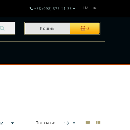
UA
Ru
+38 (098) 575-11-33
Кошик
0
И
Показати: