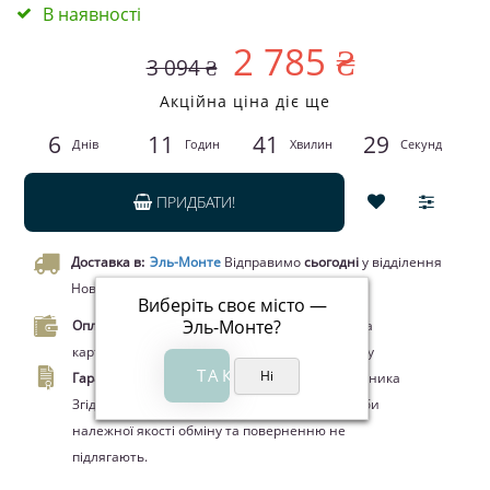
В наявності
2 785 ₴
3 094 ₴
Акційна ціна діє ще
6
11
41
29
Днів
Годин
Хвилин
Секунд
ПРИДБАТИ!
Доставка в:
Эль-Монте
Відправимо
сьогодні
у відділення
Нової пошти чи кур’єром.
Виберіть своє місто —
Эль-Монте
?
Оплата.
Оплата при отриманні товару, Оплата
карткою Visa/MasterCard, Google Pay, Apple Pay
Гарантия.
14 днів офіційної гарантії від виробника
Згідно ЗУ "Про захист прав споживачів" вироби
належної якості обміну та поверненню не
підлягають.