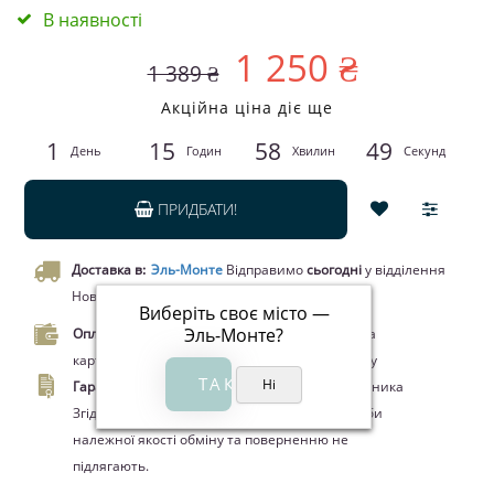
В наявності
1 250 ₴
1 389 ₴
Акційна ціна діє ще
1
15
58
49
День
Годин
Хвилин
Секунд
ПРИДБАТИ!
Доставка в:
Эль-Монте
Відправимо
сьогодні
у відділення
Нової пошти чи кур’єром.
Виберіть своє місто —
Эль-Монте
?
Оплата.
Оплата при отриманні товару, Оплата
карткою Visa/MasterCard, Google Pay, Apple Pay
Гарантия.
14 днів офіційної гарантії від виробника
Згідно ЗУ "Про захист прав споживачів" вироби
належної якості обміну та поверненню не
підлягають.