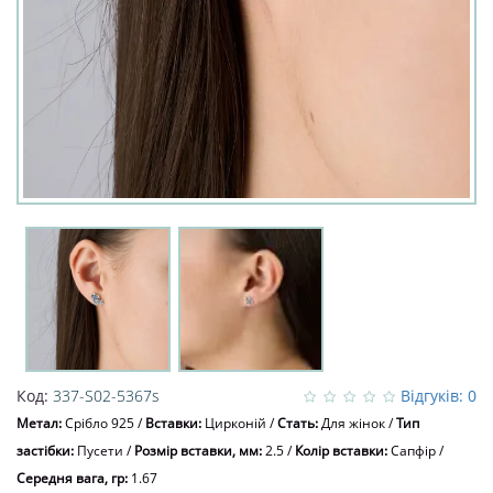
Код:
337-S02-5367s
Відгуків: 0
Метал:
Срібло 925
/
Вставки:
Цирконій
/
Стать:
Для жінок
/
Тип
застібки:
Пусети
/
Розмір вставки, мм:
2.5
/
Колір вставки:
Сапфір
/
Середня вага, гр:
1.67