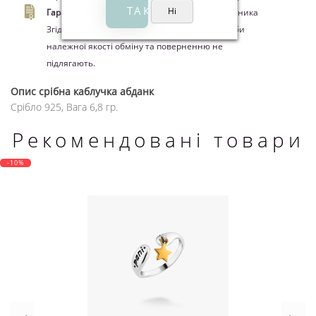
Гарантия.
14 днів офіційної гарантії від виробника
Згідно ЗУ "Про захист прав споживачів" вироби
належної якості обміну та поверненню не
підлягають.
Опис
срібна каблучка абданк
Срібло 925, Вага 6,8 гр.
Рекомендовані товари
-10%