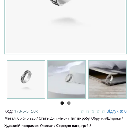
Код:
173-S-5150k
Відгуків: 0
Метал:
Срібло 925
/
Стать:
Для жінок
/
Тип виробу:
Обручки/Широке
/
Художній напрямок:
Otaman
/
Середня вага, гр:
6.8