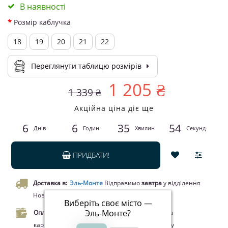
В наявності
Розмір каблучка
18
19
20
21
22
Переглянути таблицю розмірів
1 205 ₴
1 339 ₴
Акційна ціна діє ще
6
6
35
54
Днів
Годин
Хвилин
Секунд
ПРИДБАТИ!
Доставка в:
Эль-Монте
Відправимо
завтра
у відділення
Нової пошти чи кур’єром.
Виберіть своє місто —
Эль-Монте
?
Оплата.
Оплата при отриманні товару, Оплата
карткою Visa/MasterCard, Google Pay, Apple Pay