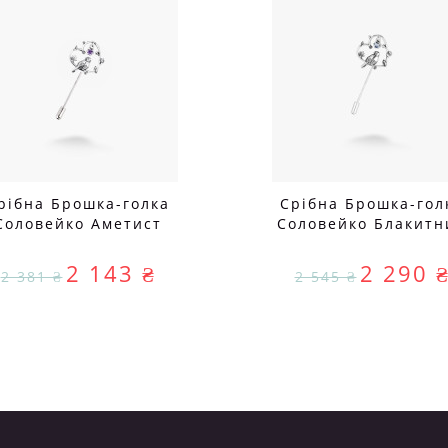
рібна Брошка-голка
Срібна Брошка-гол
Соловейко Аметист
Соловейко Блакитн
Цирконій
Топаз
2 143 ₴
2 290 
2 381 ₴
2 545 ₴