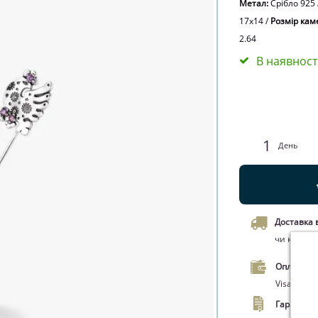
Метал:
Срібло 925
17х14
/
Розмір кам
2.64
В наявност
1
День
Доставка 
чи кур’єро
Оплата.
Оп
Visa/Maste
Гарантия.