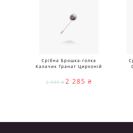
Срібна Брошка-голка
С
Калачик Гранат Цирконій
2 285 ₴
2 539 ₴