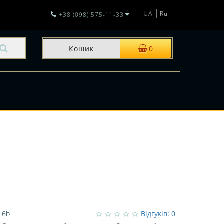
UA
Ru
+38 (098) 575-11-33
Кошик
0
И
16b
Відгуків: 0