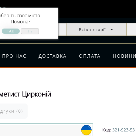
Помона
беріть своє місто —
Помона
?
Всі категорії
ПРО НАС
ДОСТАВКА
ОПЛАТА
НОВИН
метист Цирконій
ідгуки (0)
Код:
321-S23-53