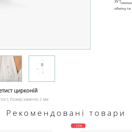
ЗУ "Про з
обміну та
етист цирконій
етист, Розмір каменю 2 мм
Рекомендовані товари
-10%