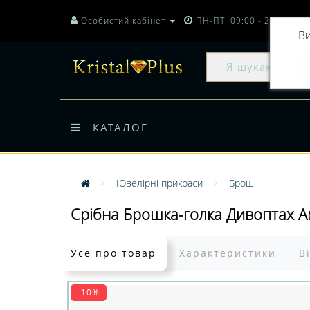
Особистий кабінет
ПН-ПТ: 09:00 - 20:00
Ви
КАТАЛОГ
Ювелірні прикраси
Броші
Срібна Брошка-голка Дивоптах А
Усе про товар
Характеристики
В
-10%