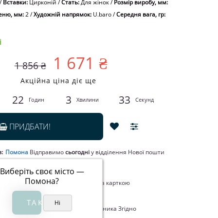
/
Вставки:
Цирконій
/
Стать:
Для жінок
/
Розмір виробу, мм:
еню, мм:
2
/
Художній напрямок:
U.baro
/
Середня вага, гр:
і
1 671 ₴
1 856 ₴
Акційна ціна діє ще
22
3
32
Годин
Хвилини
Секунд
ПРИДБАТИ!
в:
Помона
Відправимо
сьогодні
у відділення Нової пошти
м.
Виберіть своє місто —
Помона
?
лата при отриманні товару, Оплата карткою
rCard, Google Pay, Apple Pay
14 днів офіційної гарантії від виробника Згідно