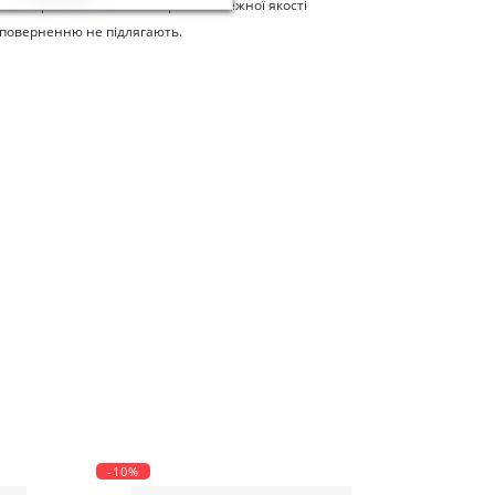
ахист прав споживачів" вироби належної якості
 поверненню не підлягають.
-10%