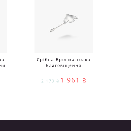
ка
Срібна Брошка-голка
ий
Благовіщення
₴
1 961 ₴
2 179 ₴