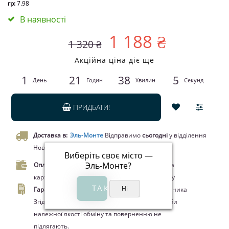
гр:
7.98
В наявності
1 188 ₴
1 320 ₴
Акційна ціна діє ще
1
21
38
5
День
Годин
Хвилин
Секунд
ПРИДБАТИ!
Доставка в:
Эль-Монте
Відправимо
сьогодні
у відділення
Нової пошти чи кур’єром.
Виберіть своє місто —
Эль-Монте
?
Оплата.
Оплата при отриманні товару, Оплата
карткою Visa/MasterCard, Google Pay, Apple Pay
Гарантия.
14 днів офіційної гарантії від виробника
Згідно ЗУ "Про захист прав споживачів" вироби
належної якості обміну та поверненню не
підлягають.