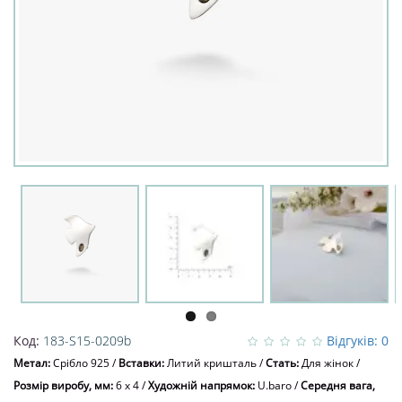
Код:
183-S15-0209b
Відгуків: 0
Метал:
Срібло 925
/
Вставки:
Литий кришталь
/
Стать:
Для жінок
/
Розмір виробу, мм:
6 х 4
/
Художній напрямок:
U.baro
/
Середня вага,