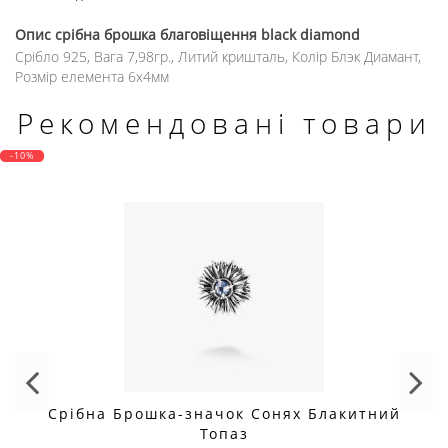
Опис
срібна брошка благовіщення black diamond
Срібло 925, Вага 7,98гр., Литий кришталь, Колір Блэк Диамант,
Розмір елемента 6х4мм
Рекомендовані товари
-10%
Срібна Брошка-значок Сонях Блакитний
Топаз