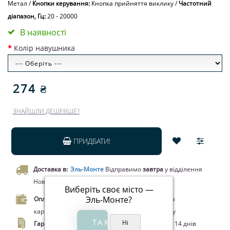
Метал
/
Кнопки керування:
Кнопка прийняття виклику
/
Частотний
діапазон, Гц:
20 - 20000
В наявності
Колір навушника
274 ₴
ЗНАЙШЛИ ДЕШЕВШЕ?
ПРИДБАТИ!
Доставка в:
Эль-Монте
Відправимо
завтра
у відділення
Нової пошти чи кур’єром.
Виберіть своє місто —
Эль-Монте
?
Оплата.
Оплата при отриманні товару, Оплата
карткою Visa/MasterCard, Google Pay, Apple Pay
Гарантія.
Обмін/повернення товару протягом 14 днів