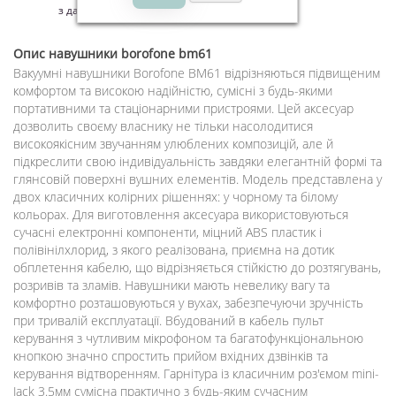
з дати покупки - на виробничий шлюб.
Опис
навушники borofone bm61
Вакуумні навушники Borofone BM61 відрізняються підвищеним
комфортом та високою надійністю, сумісні з будь-якими
портативними та стаціонарними пристроями. Цей аксесуар
дозволить своєму власнику не тільки насолодитися
високоякісним звучанням улюблених композицій, але й
підкреслити свою індивідуальність завдяки елегантній формі та
глянсовій поверхні вушних елементів. Модель представлена у
двох класичних колірних рішеннях: у чорному та білому
кольорах. Для виготовлення аксесуара використовуються
сучасні електронні компоненти, міцний ABS пластик і
полівінілхлорид, з якого реалізована, приємна на дотик
обплетення кабелю, що відрізняється стійкістю до розтягувань,
розривів та зламів. Навушники мають невелику вагу та
комфортно розташовуються у вухах, забезпечуючи зручність
при тривалій експлуатації. Вбудований в кабель пульт
керування з чутливим мікрофоном та багатофункціональною
кнопкою значно спростить прийом вхідних дзвінків та
керування відтворенням. Гарнітура із класичним роз'ємом mini-
Jack 3.5мм сумісна практично з будь-яким сучасним