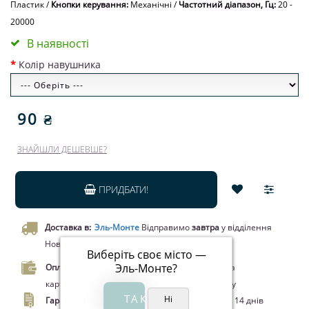
Пластик
/
Кнопки керування:
Механічні
/
Частотний діапазон, Гц:
20 -
20000
В наявності
Колір навушника
90 ₴
ЗНАЙШЛИ ДЕШЕВШЕ?
ПРИДБАТИ!
Доставка в:
Эль-Монте
Відправимо
завтра
у відділення
Нової пошти чи кур’єром.
Виберіть своє місто —
Эль-Монте
?
Оплата.
Оплата при отриманні товару, Оплата
карткою Visa/MasterCard, Google Pay, Apple Pay
Гарантія.
Обмін/повернення товару протягом 14 днів