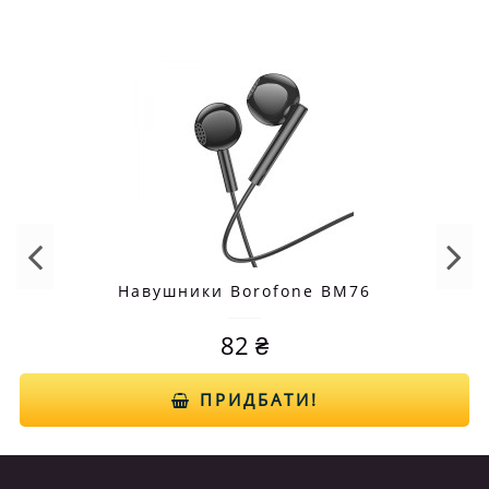
Навушники Borofone BM76
82 ₴
ПРИДБАТИ!