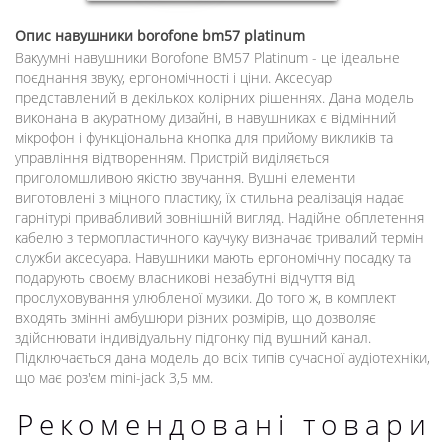
Опис
навушники borofone bm57 platinum
Вакуумні навушники Borofone BM57 Platinum - це ідеальне
поєднання звуку, ергономічності і ціни. Аксесуар
представлений в декількох колірних рішеннях. Дана модель
виконана в акуратному дизайні, в навушниках є відмінний
мікрофон і функціональна кнопка для прийому викликів та
управління відтворенням. Пристрій виділяється
приголомшливою якістю звучання. Вушні елементи
виготовлені з міцного пластику, їх стильна реалізація надає
гарнітурі привабливий зовнішній вигляд. Надійне обплетення
кабелю з термопластичного каучуку визначає тривалий термін
служби аксесуара. Навушники мають ергономічну посадку та
подарують своєму власникові незабутні відчуття від
прослуховування улюбленої музики. До того ж, в комплект
входять змінні амбушюри різних розмірів, що дозволяє
здійснювати індивідуальну підгонку під вушний канал.
Підключається дана модель до всіх типів сучасної аудіотехніки,
що має роз'єм mini-jack 3,5 мм.
Рекомендовані товари