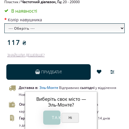
Пластик
/
Частотний діапазон, Гц:
20 - 20000
В наявності
Колір навушника
117 ₴
ЗНАЙШЛИ ДЕШЕВШЕ?
ПРИДБАТИ!
Доставка в:
Эль-Монте
Відправимо
сьогодні
у відділення
Нової пошти чи кур’єром.
Виберіть своє місто —
Эль-Монте
?
Оплата.
Оплата при отриманні товару, Оплата
карткою Visa/MasterCard, Google Pay, Apple Pay
Гарантія.
Обмін/повернення товару протягом 14 днів
з дати покупки - на виробничий шлюб.