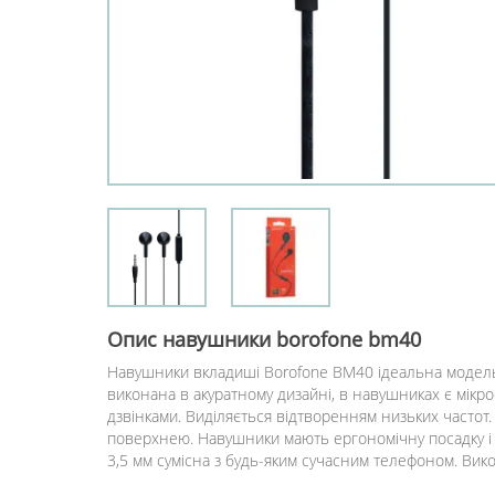
Опис
навушники borofone bm40
Навушники вкладиші Borofone BM40 ідеальна модель 
виконана в акуратному дизайні, в навушниках є мікр
дзвінками. Виділяється відтворенням низьких частот.
поверхнею. Навушники мають ергономічну посадку і п
3,5 мм сумісна з будь-яким сучасним телефоном. Вик