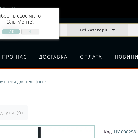
Эль-Монте
беріть своє місто —
Эль-Монте
?
Всі категорії
ПРО НАС
ДОСТАВКА
ОПЛАТА
НОВИН
вушники для телефонів
ідгуки (0)
Код:
ЦУ-000258