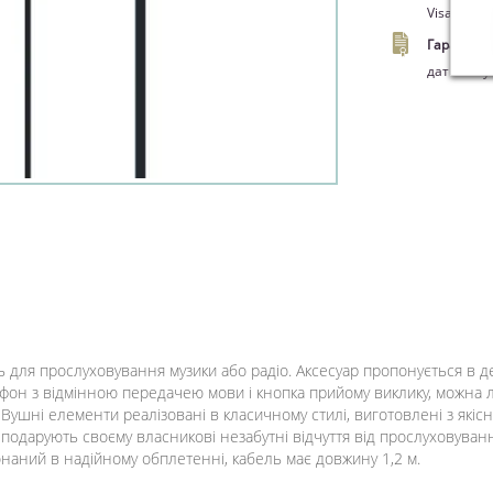
Visa/Maste
Гарантія.
дати поку
для прослуховування музики або радіо. Аксесуар пропонується в д
офон з відмінною передачею мови і кнопка прийому виклику, можна 
 Вушні елементи реалізовані в класичному стилі, виготовлені з які
одарують своєму власникові незабутні відчуття від прослуховуванн
онаний в надійному обплетенні, кабель має довжину 1,2 м.