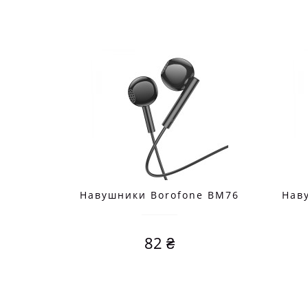
Навушники Borofone BM76
Нав
82 ₴