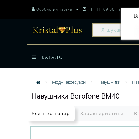
Особистий кабінет
ПН-ПТ: 09:00 - 20:00
Ви
КАТАЛОГ
Модні аксесуари
Навушники
На
Навушники Borofone BM40
Усе про товар
Характеристики
В