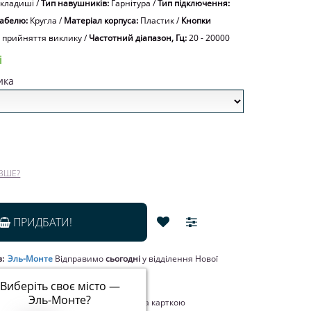
кладиші
/
Тип навушників:
Гарнітура
/
Тип підключення:
абелю:
Кругла
/
Матеріал корпуса:
Пластик
/
Кнопки
 прийняття виклику
/
Частотний діапазон, Гц:
20 - 20000
і
ика
₴
ВШЕ?
ПРИДБАТИ!
в:
Эль-Монте
Відправимо
сьогодні
у відділення Нової
кур’єром.
Виберіть своє місто —
Эль-Монте
?
лата при отриманні товару, Оплата карткою