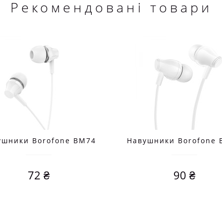
Рекомендовані товари
ушники Borofone BM74
Навушники Borofone 
72 ₴
90 ₴