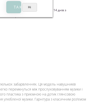
rCard, Google Pay, Apple Pay
Обмін/повернення товару протягом 14 днів з
пки - на виробничий шлюб.
екількох забарвленнях. Ця модель навушників
легко перемкнуться між прослуховуванням музики і
сного пластика з приємною на дотик глянсовою
я улюбленої музики. Гарнітура з класичним роз'ємом