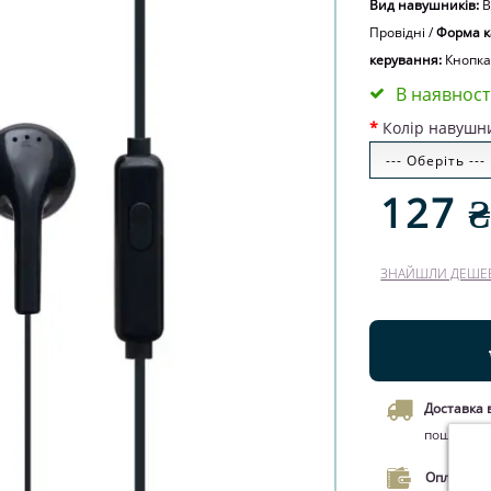
Вид навушників:
В
Провідні
/
Форма к
керування:
Кнопка
В наявност
Колір навушн
127 
ЗНАЙШЛИ ДЕШЕ
Доставка 
пошти чи 
Оплата.
Оп