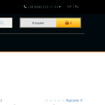
UA
Ru
+38 (098) 575-11-33
Кошик
0
И
12
Відгуків: 0