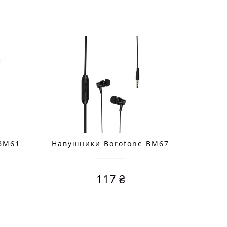
BM61
Навушники Borofone BM67
Навуш
117 ₴