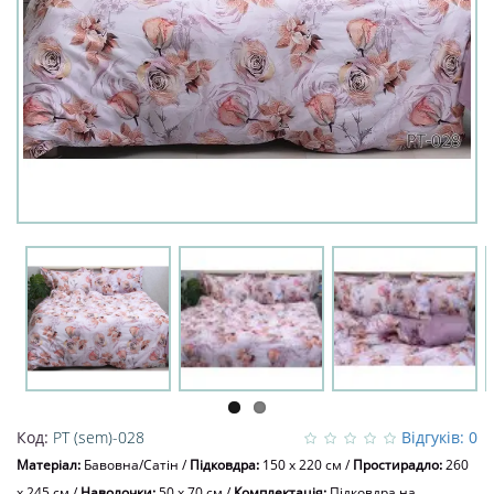
Код:
PT (sem)-028
Відгуків: 0
Матеріал:
Бавовна/Сатін
/
Підковдра:
150 x 220 см
/
Простирадло:
260
x 245 см
/
Наволочки:
50 х 70 см
/
Комплектація:
Підковдра на