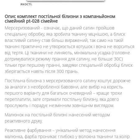
якості.
Опис
комплект постільної білизни з компаньйоном
сімейний pt-028 сімейне
Мерсеризований - означає, що даний сатин пройшов
спеціальну обробку, яка зробила тканину міцнішою, а блиск
властивий сатину став більш виражений, так само на такій
тканині практично не утворюється котушок і вона не ворситься
від тертя. Ці тканини не линяють, мінімальна усадка (головне
дотримуватися режиму прання для сатину, не більше 30С)
тільки при першому пранні, завдяки спеціальній обробці блиск
зберігається навіть після 300 прань.
Постільна білизна з мерсеризованого сатину коштує дорожче
за аналоги з необробленої бавовни, але вибір на користь
першого варіанту для багатьох очевидний – краще трохи
переплатити, зате отримати постільну білизну, яка довго
прослужить і порадує незмінним зовнішнім виглядом.
Малюнок на постільній білизні нанесений методом
реактивного друку.
Реактивне фарбування – унікальний метод нанесення
малюнка, фарба проникає глибоко у волокна тканини та колір