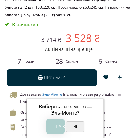
блискавці (2 шт) 150x220 см; Простирадло 260x245 см; Наволочки на
блискавці з вушками (2 шт) 50х70 см
В наявності
3 528 ₴
3 714 ₴
Акційна ціна діє ще
7
28
6
Годин
Хвилин
Секунд
ПРИДБАТИ!
Доставка в:
Эль-Монте
Відправимо
завтра
у відділення
Нової пошти чи кур’єром.
Виберіть своє місто —
Эль-Монте
?
Оплата.
Оплата при отриманні товару, Оплата
карткою Visa/MasterCard, Google Pay, Apple Pay
Гарантія.
Законом про захист прав споживачів не
передбачено повернення цього товару належної