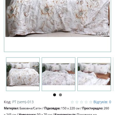
Код:
PT (sem)-013
Відгуків: 0
Матеріал:
Бавовна/Сатін
/
Підковдра:
150 x 220 см
/
Простирадло:
260
x 245 см
/
Наволочки:
50 х 70 см
/
Комплектація:
Підковдра на