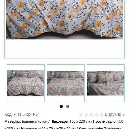
Код:
PT(1,5-sp)-R21
Відгуків: 0
Матеріал:
Бавовна/Котон
/
Підковдра:
150 x 220 см
/
Простирадло:
150
x 235 см
/
Наволочки:
50 х 70 см;70 х 70 см
/
Комплектація:
Підковдра