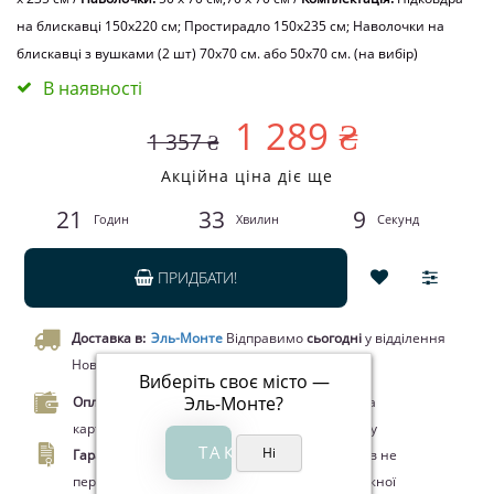
на блискавці 150x220 см; Простирадло 150x235 см; Наволочки на
блискавці з вушками (2 шт) 70x70 см. або 50х70 см. (на вибір)
В наявності
1 289 ₴
1 357 ₴
Акційна ціна діє ще
21
33
9
Годин
Хвилин
Секунд
ПРИДБАТИ!
Доставка в:
Эль-Монте
Відправимо
сьогодні
у відділення
Нової пошти чи кур’єром.
Виберіть своє місто —
Эль-Монте
?
Оплата.
Оплата при отриманні товару, Оплата
карткою Visa/MasterCard, Google Pay, Apple Pay
Гарантія.
Законом про захист прав споживачів не
передбачено повернення цього товару належної