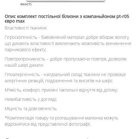
якості.
Опис
комплект постільної білизни з компаньйоном pt-r05
євро max
Властивості тканини:
Гігроскопічність - бавовняний матеріал добре вбирає вологу,
що дихають властивості виключають можливість виникнення
парникового ефекту;
Повітропроникність – добре пропускаючи повітря, дозволяє
нашій шкірі дихати.
Гіпоалергенність - натуральний склад тканини не провокує
алергічних реакцій, подразнення та висипів на шкірі;
М'якість, комфорт, приємні тактильні відчуття від дотику;
Невибагливість у догляді;
Міцність та довговічність.
*Комплектація товару та розташування малюнка можуть
відрізнятися від представленої фотографії.