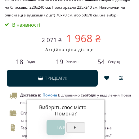
на блискавці 220x240 см; Простирадло 235x240 см; Наволочки на
блискавці з вушками (2 шт) 70x70 см. або 50х70 см. (на вибір)
В наявності
1 968 ₴
2 071 ₴
Акційна ціна діє ще
18
19
53
Годин
Хвилин
Секунд
ПРИДБАТИ!
Доставка в:
Помона
Відправимо
сьогодні
у відділення Нової
пошти чи кур’єром.
Виберіть своє місто —
Помона
?
Оплата.
Оплата при отриманні товару, Оплата
карткою Visa/MasterCard, Google Pay, Apple Pay
Гарантія.
Законом про захист прав споживачів не
передбачено повернення цього товару належної