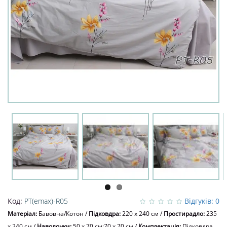
Код:
PT(emax)-R05
Відгуків: 0
Матеріал:
Бавовна/Котон
/
Підковдра:
220 x 240 см
/
Простирадло:
235
x 240 см
/
Наволочки:
50 х 70 см;70 х 70 см
/
Комплектація:
Підковдра