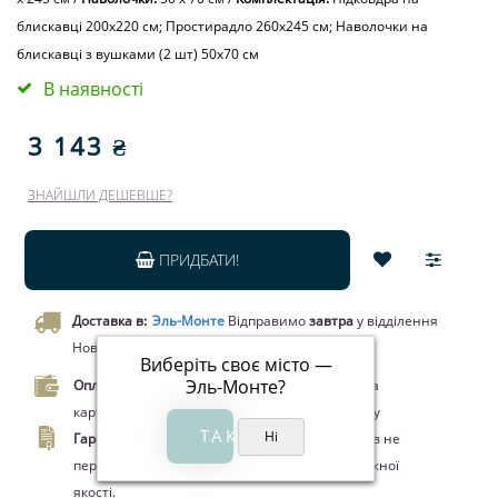
блискавці 200x220 см; Простирадло 260x245 см; Наволочки на
блискавці з вушками (2 шт) 50х70 см
В наявності
3 143 ₴
ЗНАЙШЛИ ДЕШЕВШЕ?
ПРИДБАТИ!
Доставка в:
Эль-Монте
Відправимо
завтра
у відділення
Нової пошти чи кур’єром.
Виберіть своє місто —
Эль-Монте
?
Оплата.
Оплата при отриманні товару, Оплата
карткою Visa/MasterCard, Google Pay, Apple Pay
Гарантія.
Законом про захист прав споживачів не
передбачено повернення цього товару належної
якості.