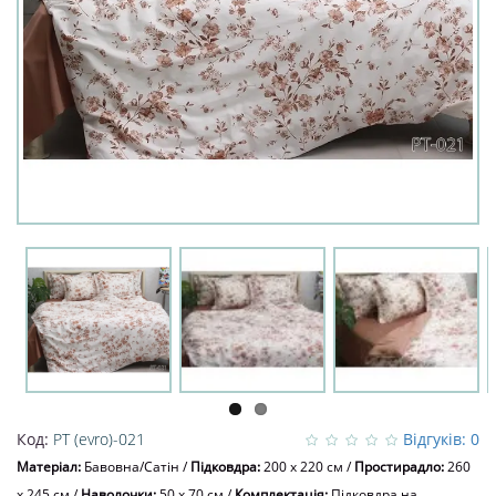
Код:
PT (evro)-021
Відгуків: 0
Матеріал:
Бавовна/Сатін
/
Підковдра:
200 x 220 см
/
Простирадло:
260
x 245 см
/
Наволочки:
50 х 70 см
/
Комплектація:
Підковдра на