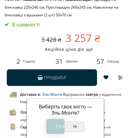
блискавці 220x240 см; Простирадло 260x245 см; Наволочки на
блискавці з вушками (2 шт) 50х70 см
В наявності
3 257 ₴
3 428 ₴
Акційна ціна діє ще
2
31
57
Години
Хвилин
Секунд
ПРИДБАТИ!
Доставка в:
Эль-Монте
Відправимо
завтра
у відділення
Нової пошти чи кур’єром.
Виберіть своє місто —
Эль-Монте
?
Оплата.
Оплата при отриманні товару, Оплата
карткою Visa/MasterCard, Google Pay, Apple Pay
Гарантія.
Законом про захист прав споживачів не
передбачено повернення цього товару належної