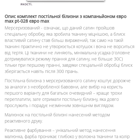
якості.
Опис
комплект постільної білизни з компаньйоном євро
max pt-028 євро max
Мерсеризований - означає, що даний сатин пройшов
спеціальну обробку, яка зробила тканину міцнішою, а блиск
властивий сатину став більш виражений, так само на такій
тканині практично не утворюється котушок і вона не ворситься
від тертя. Ці тканини не линяють, мінімальна усадка (головне
дотримуватися режиму прання для сатину, не більше 30С)
тільки при першому пранні, завдяки спеціальній обробці блиск
зберігається навіть після 300 прань.
Постільна білизна з мерсеризованого сатину коштує дорожче
за аналоги з необробленої бавовни, але вибір на користь
першого варіанту для багатьох очевидний – краще трохи
переплатити, зате отримати постільну білизну, яка довго
прослужить і порадує незмінним зовнішнім виглядом.
Малюнок на постільній білизні нанесений методом
реактивного друку.
Реактивне фарбування – унікальний метод нанесення
малюнка, фарба проникає глибоко у волокна тканини та колір