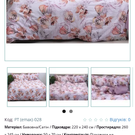
Код:
PT (emax)-028
Відгуків: 0
Матеріал:
Бавовна/Сатін
/
Підковдра:
220 x 240 см
/
Простирадло:
260
x 245 см
/
Наволочки:
50 х 70 см
/
Комплектація:
Підковдра на