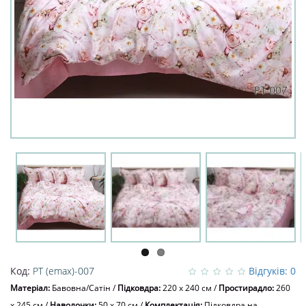
Код:
PT (emax)-007
Відгуків: 0
Матеріал:
Бавовна/Сатін
/
Підковдра:
220 x 240 см
/
Простирадло:
260
x 245 см
/
Наволочки:
50 х 70 см
/
Комплектація:
Підковдра на