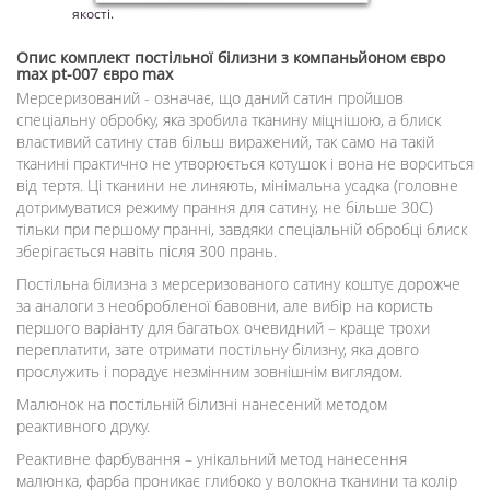
якості.
Опис
комплект постільної білизни з компаньйоном євро
max pt-007 євро max
Мерсеризований - означає, що даний сатин пройшов
спеціальну обробку, яка зробила тканину міцнішою, а блиск
властивий сатину став більш виражений, так само на такій
тканині практично не утворюється котушок і вона не ворситься
від тертя. Ці тканини не линяють, мінімальна усадка (головне
дотримуватися режиму прання для сатину, не більше 30С)
тільки при першому пранні, завдяки спеціальній обробці блиск
зберігається навіть після 300 прань.
Постільна білизна з мерсеризованого сатину коштує дорожче
за аналоги з необробленої бавовни, але вибір на користь
першого варіанту для багатьох очевидний – краще трохи
переплатити, зате отримати постільну білизну, яка довго
прослужить і порадує незмінним зовнішнім виглядом.
Малюнок на постільній білизні нанесений методом
реактивного друку.
Реактивне фарбування – унікальний метод нанесення
малюнка, фарба проникає глибоко у волокна тканини та колір