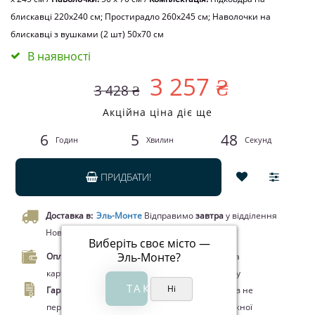
блискавці 220x240 см; Простирадло 260x245 см; Наволочки на
блискавці з вушками (2 шт) 50х70 см
В наявності
3 257 ₴
3 428 ₴
Акційна ціна діє ще
6
5
48
Годин
Хвилин
Секунд
ПРИДБАТИ!
Доставка в:
Эль-Монте
Відправимо
завтра
у відділення
Нової пошти чи кур’єром.
Виберіть своє місто —
Эль-Монте
?
Оплата.
Оплата при отриманні товару, Оплата
карткою Visa/MasterCard, Google Pay, Apple Pay
Гарантія.
Законом про захист прав споживачів не
передбачено повернення цього товару належної