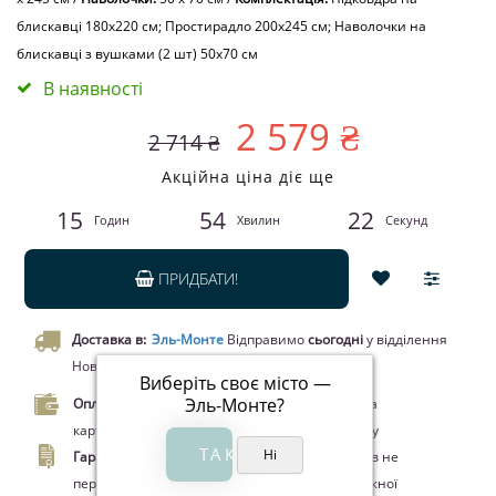
блискавці 180x220 см; Простирадло 200x245 см; Наволочки на
блискавці з вушками (2 шт) 50х70 см
В наявності
2 579 ₴
2 714 ₴
Акційна ціна діє ще
15
54
21
Годин
Хвилин
Секунд
ПРИДБАТИ!
Доставка в:
Эль-Монте
Відправимо
сьогодні
у відділення
Нової пошти чи кур’єром.
Виберіть своє місто —
Эль-Монте
?
Оплата.
Оплата при отриманні товару, Оплата
карткою Visa/MasterCard, Google Pay, Apple Pay
Гарантія.
Законом про захист прав споживачів не
передбачено повернення цього товару належної