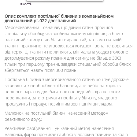
якості.
Опис
комплект постільної білизни з компаньйоном
двоспальний pt-022 двоспальний
Мерсеризований - означає, що даний сатин пройшов
спеціальну обробку, яка зробила тканину міцнішою, а блиск
властивий сатину став більш виражений, так само на такій
тканині практично не утворюється котушок і вона не ворситься
від тертя. Ці тканини не линяють, мінімальна усадка (головне
дотримуватися режиму прання для сатину, не більше 30С)
тільки при першому пранні, завдяки спеціальній обробці блиск
зберігається навіть після 300 прань.
Постільна білизна з мерсеризованого сатину коштує дорожче
за аналоги з необробленої бавовни, але вибір на користь
першого варіанту для багатьох очевидний – краще трохи
переплатити, зате отримати постільну білизну, яка довго
прослужить і порадує незмінним зовнішнім виглядом.
Малюнок на постільній білизні нанесений методом
реактивного друку.
Реактивне фарбування – унікальний метод нанесення
малюнка, фарба проникає глибоко у волокна тканини та колір