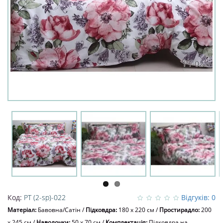
Код:
PT (2-sp)-022
Відгуків: 0
Матеріал:
Бавовна/Сатін
/
Підковдра:
180 x 220 см
/
Простирадло:
200
x 245 см
/
Наволочки:
50 х 70 см
/
Комплектація:
Підковдра на