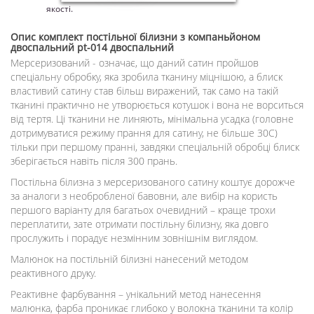
якості.
Опис
комплект постільної білизни з компаньйоном
двоспальний pt-014 двоспальний
Мерсеризований - означає, що даний сатин пройшов
спеціальну обробку, яка зробила тканину міцнішою, а блиск
властивий сатину став більш виражений, так само на такій
тканині практично не утворюється котушок і вона не ворситься
від тертя. Ці тканини не линяють, мінімальна усадка (головне
дотримуватися режиму прання для сатину, не більше 30С)
тільки при першому пранні, завдяки спеціальній обробці блиск
зберігається навіть після 300 прань.
Постільна білизна з мерсеризованого сатину коштує дорожче
за аналоги з необробленої бавовни, але вибір на користь
першого варіанту для багатьох очевидний – краще трохи
переплатити, зате отримати постільну білизну, яка довго
прослужить і порадує незмінним зовнішнім виглядом.
Малюнок на постільній білизні нанесений методом
реактивного друку.
Реактивне фарбування – унікальний метод нанесення
малюнка, фарба проникає глибоко у волокна тканини та колір