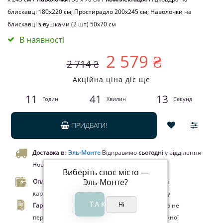
блискавці 180x220 см; Простирадло 200x245 см; Наволочки на
блискавці з вушками (2 шт) 50х70 см
В наявності
2 579 ₴
2 714 ₴
Акційна ціна діє ще
11
41
12
Годин
Хвилин
Секунд
ПРИДБАТИ!
Доставка в:
Эль-Монте
Відправимо
сьогодні
у відділення
Нової пошти чи кур’єром.
Виберіть своє місто —
Эль-Монте
?
Оплата.
Оплата при отриманні товару, Оплата
карткою Visa/MasterCard, Google Pay, Apple Pay
Гарантія.
Законом про захист прав споживачів не
передбачено повернення цього товару належної