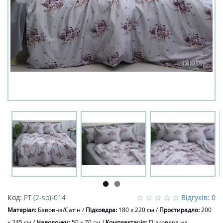
Код:
PT (2-sp)-014
Відгуків: 0
Матеріал:
Бавовна/Сатін
/
Підковдра:
180 x 220 см
/
Простирадло:
200
x 245 см
/
Наволочки:
50 х 70 см
/
Комплектація:
Підковдра на