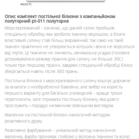
якості.
Опис
комплект постільної білизни з компаньйоном
полуторний pt-011 полуторне
Мерсеризований - означає, що даний сатин пройшов
спеціальну обробку, яка зробила тканину міцнішою, а блиск
властивий сатину став більш виражений, так само на такій
тканині практично не утворюється котушок і вона не ворситься
від тертя. Ці тканини не линяють, мінімальна усадка (головне
дотримуватися режиму прання для сатину, не більше 30С)
тільки при першому пранні, завдяки спеціальній обробці блиск
зберігається навіть після 300 прань.
Постільна білизна з мерсеризованого сатину коштує дорожче
за аналоги з необробленої бавовни, але вибір на користь
першого варіанту для багатьох очевидний – краще трохи
переплатити, зате отримати постільну білизну, яка довго
прослужить і порадує незмінним зовнішнім виглядом.
Малюнок на постільній білизні нанесений методом
реактивного друку.
Реактивне фарбування – унікальний метод нанесення
малюнка, фарба проникає глибоко у волокна тканини та колір