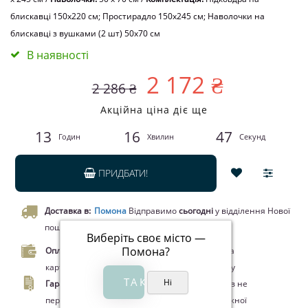
блискавці 150x220 см; Простирадло 150x245 см; Наволочки на
блискавці з вушками (2 шт) 50х70 см
В наявності
2 172 ₴
2 286 ₴
Акційна ціна діє ще
13
16
47
Годин
Хвилин
Секунд
ПРИДБАТИ!
Доставка в:
Помона
Відправимо
сьогодні
у відділення Нової
пошти чи кур’єром.
Виберіть своє місто —
Помона
?
Оплата.
Оплата при отриманні товару, Оплата
карткою Visa/MasterCard, Google Pay, Apple Pay
Гарантія.
Законом про захист прав споживачів не
передбачено повернення цього товару належної