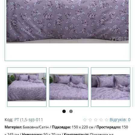
Код:
PT (1,5-sp)-011
Відгуків: 0
Матеріал:
Бавовна/Сатін
/
Підковдра:
150 x 220 см
/
Простирадло:
150
x 245 см
/
Наволочки:
50 х 70 см
/
Комплектація:
Підковдра на