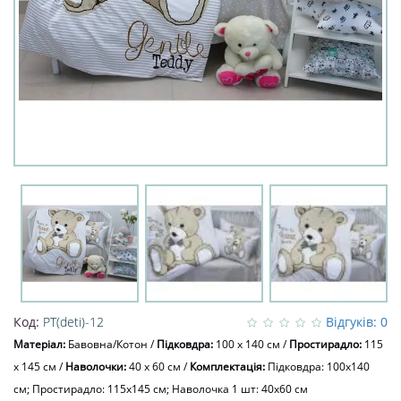
Код:
PT(deti)-12
Відгуків: 0
Матеріал:
Бавовна/Котон
/
Підковдра:
100 x 140 см
/
Простирадло:
115
x 145 см
/
Наволочки:
40 х 60 см
/
Комплектація:
Підковдра: 100x140
см; Простирадло: 115x145 см; Наволочка 1 шт: 40х60 см