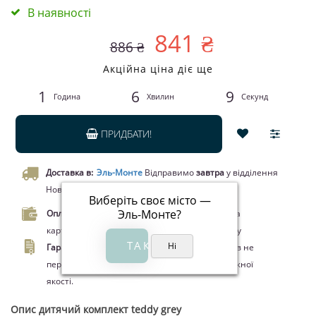
В наявності
841 ₴
886 ₴
Акційна ціна діє ще
1
6
9
Година
Хвилин
Секунд
ПРИДБАТИ!
Доставка в:
Эль-Монте
Відправимо
завтра
у відділення
Нової пошти чи кур’єром.
Виберіть своє місто —
Эль-Монте
?
Оплата.
Оплата при отриманні товару, Оплата
карткою Visa/MasterCard, Google Pay, Apple Pay
Гарантія.
Законом про захист прав споживачів не
передбачено повернення цього товару належної
якості.
Опис
дитячий комплект teddy grey