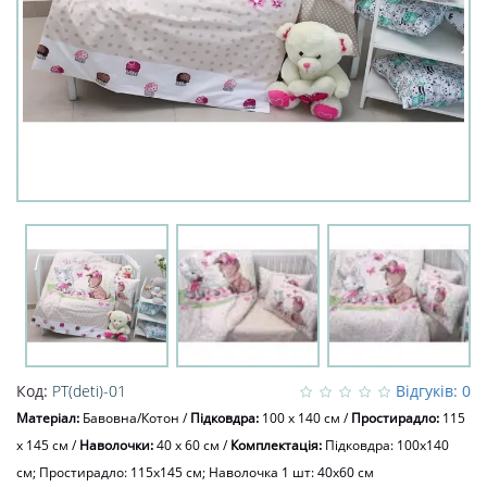
Код:
PT(deti)-01
Відгуків: 0
Матеріал:
Бавовна/Котон
/
Підковдра:
100 x 140 см
/
Простирадло:
115
x 145 см
/
Наволочки:
40 х 60 см
/
Комплектація:
Підковдра: 100x140
см; Простирадло: 115x145 см; Наволочка 1 шт: 40х60 см