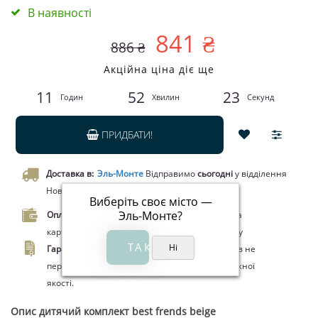
В наявності
841 ₴
886 ₴
Акційна ціна діє ще
11
52
23
Годин
Хвилин
Секунд
ПРИДБАТИ!
Доставка в:
Эль-Монте
Відправимо
сьогодні
у відділення
Нової пошти чи кур’єром.
Виберіть своє місто —
Эль-Монте
?
Оплата.
Оплата при отриманні товару, Оплата
карткою Visa/MasterCard, Google Pay, Apple Pay
Гарантія.
Законом про захист прав споживачів не
передбачено повернення цього товару належної
якості.
Опис
дитячий комплект best frends beige