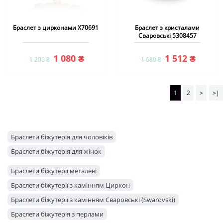
Браслет з цирконами X70691
Браслет з кристалами
Сваровські 5308457
1 080 ₴
1 512 ₴
1 200 ₴
1 680 ₴
1
2
>
>|
Браслети біжутерія для чоловіків
Браслети біжутерія для жінок
Браслети біжутерії металеві
Браслети біжутерії з камінням Циркон
Браслети біжутерії з камінням Сваровські (Swarovski)
Браслети біжутерія з перлами