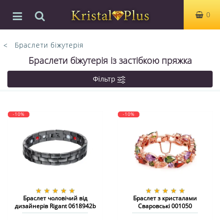
0
Браслети біжутерія
Браслети біжутерія із застібкою пряжка
Фільтр
-10%
-10%
Браслет чоловічий від
Браслет з кристалами
дизайнерів Rigant 0618942b
Сваровські 001050