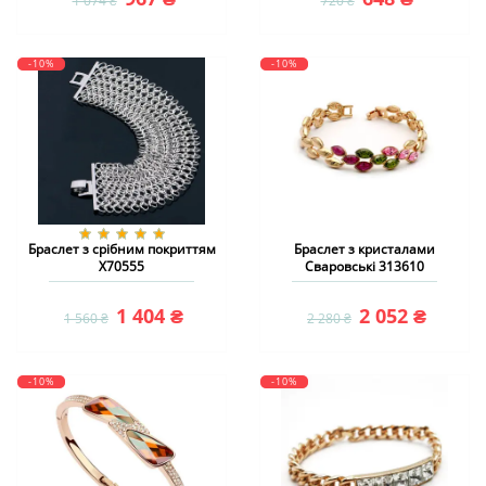
1 074 ₴
720 ₴
-10%
-10%
Браслет з срібним покриттям
Браслет з кристалами
X70555
Сваровські 313610
1 404 ₴
2 052 ₴
1 560 ₴
2 280 ₴
-10%
-10%