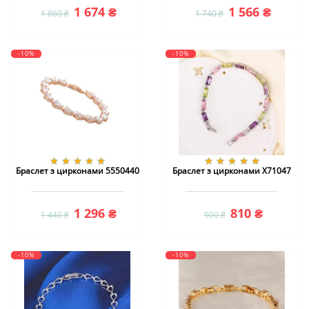
1 674 ₴
1 566 ₴
1 860 ₴
1 740 ₴
-10%
-10%
Браслет з цирконами 5550440
Браслет з цирконами X71047
1 296 ₴
810 ₴
1 440 ₴
900 ₴
-10%
-10%