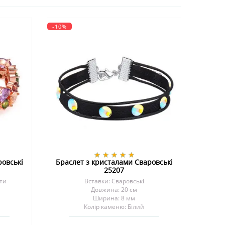
-10%
ровські
Браслет з кристалами Сваровські
25207
іти
Вставки: Сваровські
Довжина: 20 см
Ширина: 8 мм
Колір каменю: Білий