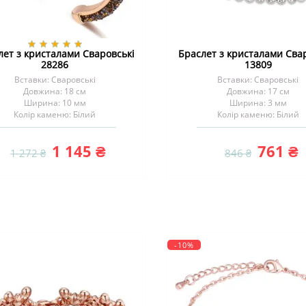
лет з кристалами Сваровські
Браслет з кристалами Сва
28286
13809
Вставки: Сваровські
Вставки: Сваровські
Довжина: 18 см
Довжина: 17 см
Ширина: 10 мм
Ширина: 3 мм
Колір каменю: Білий
Колір каменю: Білий
1 145 ₴
761 ₴
1 272 ₴
846 ₴
-10%