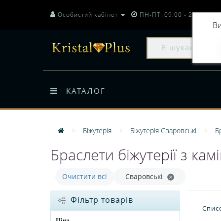
Особистий кабінет
ПН-ПТ: 09:00 - 20:00
Ви
КАТАЛОГ
Біжутерія
Біжутерія Сваровські
Б
Браслети біжутерії з кам
Очистити всі
Сваровські
Фільтр товарів
Спис
Ціна