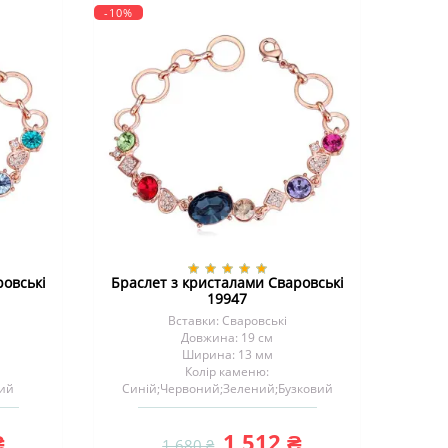
-10%
ровські
Браслет з кристалами Сваровські
19947
Вставки: Сваровські
Довжина: 19 см
Ширина: 13 мм
Колір каменю:
вий
Синій;Червоний;Зелений;Бузковий
₴
1 512 ₴
1 680 ₴