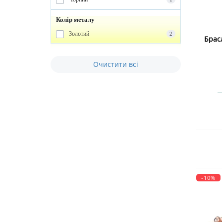
Колір металу
Золотий
2
Брас
Очистити всі
-10%