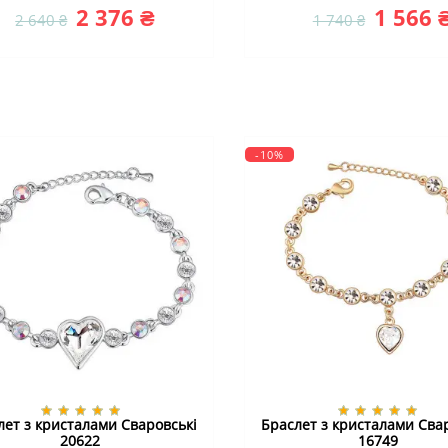
2 376 ₴
1 566 
2 640 ₴
1 740 ₴
-10%
лет з кристалами Сваровські
Браслет з кристалами Сва
20622
16749