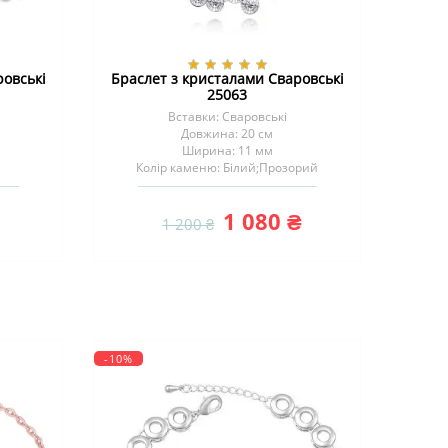
ровські
Браслет з кристалами Сваровські
25063
Вставки: Сваровські
Довжина: 20 см
Ширина: 11 мм
Колір каменю: Білий;Прозорий
1 080 ₴
1 200 ₴
-10%