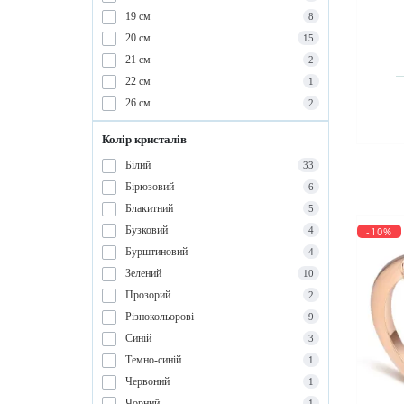
19 см
8
20 см
15
21 см
2
22 см
1
26 см
2
Колір кристалів
Білий
33
Бірюзовий
6
Блакитний
5
Бузковий
4
-10%
Бурштиновий
4
Зелений
10
Прозорий
2
Різнокольорові
9
Синій
3
Темно-синій
1
Червоний
1
Чорний
1