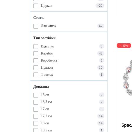
Циркон
+22
Стать
Для жінок
67
Тип застібки
-10%
Відсутнє
5
Карабін
42
Коробочка
5
Пряжка
10
Т-замок
1
Довжина
16 см
2
16,5 см
2
17 см
5
17,5 см
14
18 см
14
Брас
18,5 см
1