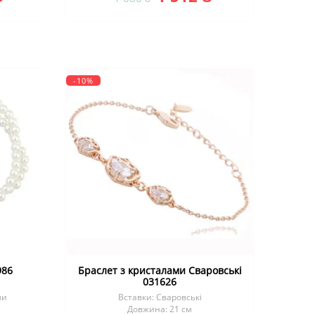
-10%
986
Браслет з кристалами Сваровські
031626
ли
Вставки: Сваровські
Довжина: 21 см