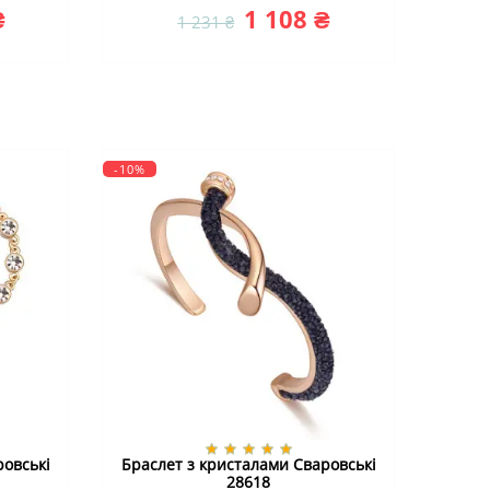
₴
1 108 ₴
1 231 ₴
-10%
ровські
Браслет з кристалами Сваровські
28618