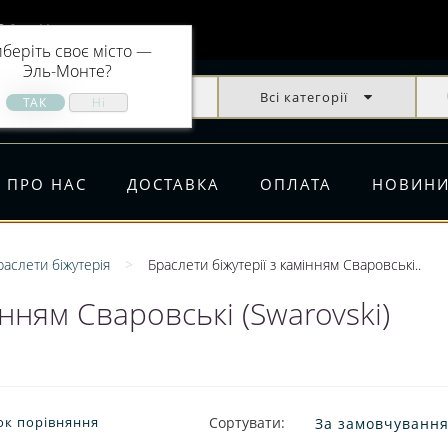
Эль-Монте
беріть своє місто —
Эль-Монте
?
Всі категорії
ПРО НАС
ДОСТАВКА
ОПЛАТА
НОВИН
раслети біжутерія
Браслети біжутерії з камінням Сваровські..
інням Сваровські (Swarovski)
ок порівняння
Сортувати: