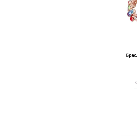
Брас
К