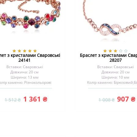
лет з кристалами Сваровські
Браслет з кристалами Сва
24141
28207
Вставки: Сваровські
Вставки: Сваровські
Довжина: 20 см
Довжина: 20 см
Ширина: 13 мм
Ширина: 10 мм
олір каменю: Різнокольорові
Колір каменю: Бірюзовий;Б
1 361 ₴
907 ₴
1 512 ₴
1 008 ₴