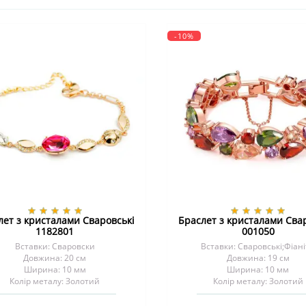
-10%
лет з кристалами Сваровські
Браслет з кристалами Сва
1182801
001050
Вставки: Сваровски
Вставки: Сваровські;Фіан
Довжина: 20 см
Довжина: 19 см
Ширина: 10 мм
Ширина: 10 мм
Колір металу: Золотий
Колір металу: Золотий