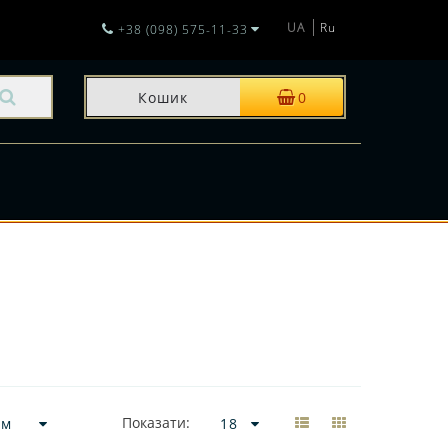
UA
Ru
+38 (098) 575-11-33
Кошик
0
И
Показати: