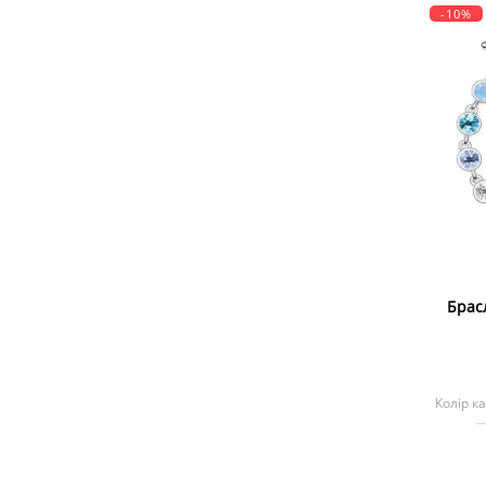
-10%
Брас
Колір к