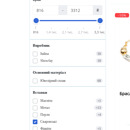
-
₴
-10%
816
1,4 тис.
2,1 тис.
2,7 тис.
3,3 тис.
Виробник
Italina
50
Showfay
18
Основний матеріал
Ювелірний сплав
68
Вставки
Брас
Магніти
+1
Метал
+13
Перли
+4
Сваровські
Фіаніти
+1