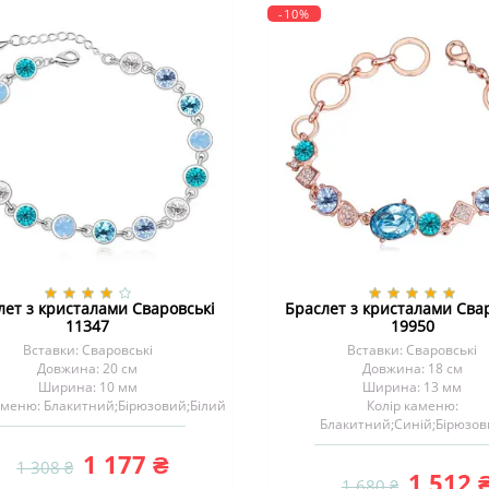
-10%
лет з кристалами Сваровські
Браслет з кристалами Сва
11347
19950
Вставки: Сваровські
Вставки: Сваровські
Довжина: 20 см
Довжина: 18 см
Ширина: 10 мм
Ширина: 13 мм
аменю: Блакитний;Бірюзовий;Білий
Колір каменю:
Блакитний;Синій;Бірюзо
1 177 ₴
1 308 ₴
1 512 
1 680 ₴