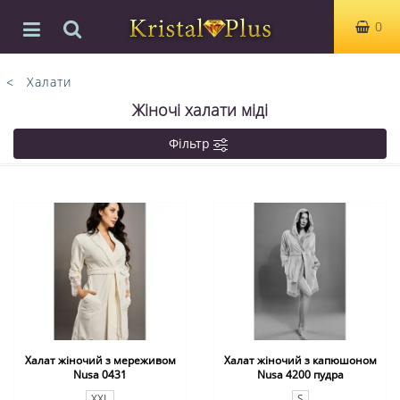
0
Халати
Жіночі халати міді
Фільтр
Халат жіночий з мереживом
Халат жіночий з капюшоном
Nusa 0431
Nusa 4200 пудра
XXL
S