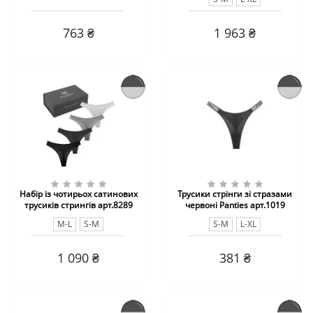
763 ₴
1 963 ₴
Набір із чотирьох сатинових
Трусики стрінги зі стразами
трусиків стрингів арт.8289
червоні Panties арт.1019
M-L
S-M
S-M
L-XL
1 090 ₴
381 ₴