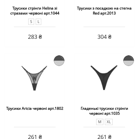
Трусики стрінги Helina зі
Трусики з посадкою на стегна
стразами червоні арт.1044
Red арт.2013
S
L
283 ₴
304 ₴
Трусики Aricia червоні арт.1802
Гладенькі трусики стрінги
червоні арт.1035
M
XL
261 ₴
261 ₴