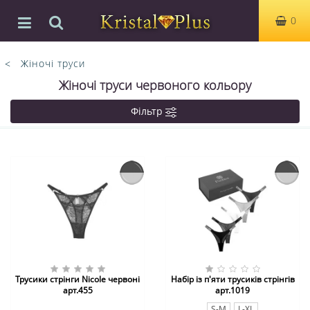
0
Жіночі труси
Жіночі труси червоного кольору
Фільтр
Трусики стрінги Nicole червоні
Набір із п'яти трусиків стрінгів
арт.455
арт.1019
S-M
L-XL