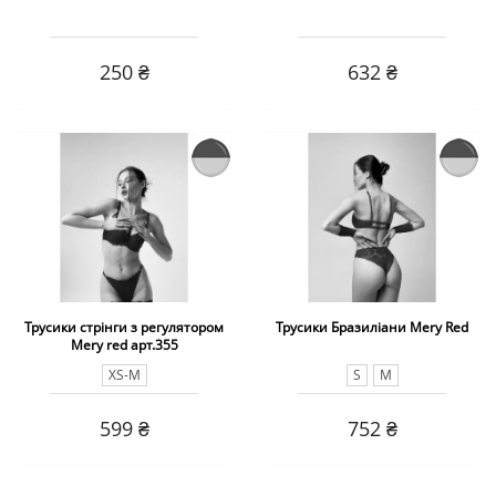
250 ₴
632 ₴
Трусики стрінги з регулятором
Трусики Бразиліани Mery Red
Mery red арт.355
XS-M
S
M
599 ₴
752 ₴