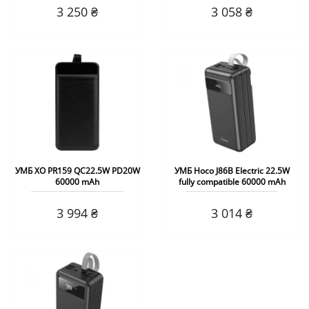
3 250 ₴
3 058 ₴
УМБ XO PR159 QC22.5W PD20W
УМБ Hoco J86B Electric 22.5W
60000 mAh
fully compatible 60000 mAh
3 994 ₴
3 014 ₴