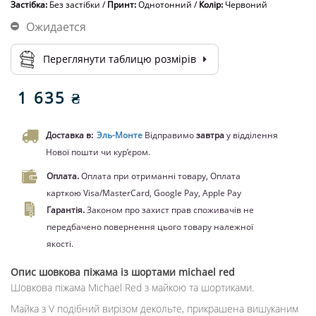
Застібка:
Без застібки
/
Принт:
Однотонний
/
Колір:
Червоний
Ожидается
Переглянути таблицю розмірів
1 635 ₴
Доставка в:
Эль-Монте
Відправимо
завтра
у відділення
Нової пошти чи кур’єром.
Оплата.
Оплата при отриманні товару, Оплата
карткою Visa/MasterCard, Google Pay, Apple Pay
Гарантія.
Законом про захист прав споживачів не
передбачено повернення цього товару належної
якості.
Опис
шовкова піжама із шортами michael red
Шовкова піжама Michael Red з майкою та шортиками.
Майка з V подібний вирізом декольте, прикрашена вишуканим