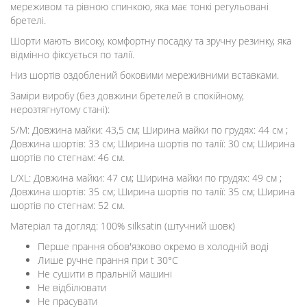
мереживом та рівною спинкою, яка має тонкі регульовані
бретелі.
Шорти мають високу, комфортну посадку та зручну резинку, яка
відмінно фіксується по талії.
Низ шортів оздоблений боковими мереживними вставками.
Заміри виробу (без довжини бретелей в спокійному,
нерозтягнутому стані):
S/М: Довжина майки: 43,5 см; Ширина майки по грудях: 44 см ;
Довжина шортів: 33 см; Ширина шортів по талії: 30 см; Ширина
шортів по стегнам: 46 см.
L/XL: Довжина майки: 47 см; Ширина майки по грудях: 49 см ;
Довжина шортів: 35 см; Ширина шортів по талії: 35 см; Ширина
шортів по стегнам: 52 см.
Матеріал та догляд: 100% silksatin (штучний шовк)
Перше прання обов'язково окремо в холодній воді
Лише ручне прання при t 30°C
Не сушити в пральній машині
Не відбілювати
Не прасувати