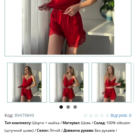
Код:
89479849
Відгуків: 0
Тип комплекту:
Шорти + майка
/
Матеріал:
Шовк
/
Склад:
100% silksatin
(штучний шовк)
/
Сезон:
Літній
/
Довжина рукава:
Без рукавів
/