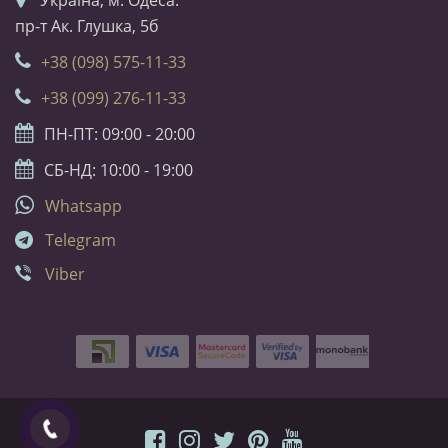
Українa, м. Одеса.
біжутерією від
KristalPlus.
пр-т Ак. Глушка, 5б
+38 (098) 575-11-33
+38 (099) 276-11-33
ПН-ПТ: 09:00 - 20:00
СБ-НД: 10:00 - 19:00
Whatsapp
Telegram
Viber