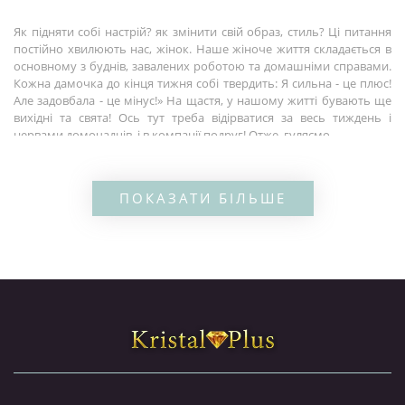
Як підняти собі настрій? як змінити свій образ, стиль? Ці питання
постійно хвилюють нас, жінок. Наше жіноче життя складається в
основному з буднів, завалених роботою та домашніми справами.
Кожна дамочка до кінця тижня собі твердить: Я сильна - це плюс!
Але задовбала - це мінус!» На щастя, у нашому житті бувають ще
вихідні та свята! Ось тут треба відірватися за весь тиждень і
нервами домочадців, і в компанії подруг! Отже, гуляємо.
Легко сказати - гуляємо, але є питання – у чому гуляємо?
Припустимо, сукня є, туфлі теж нічого, а от блиску не вистачає,
золоті прикраси вже набридли своєю сталістю і всі їх бачили разів
ПОКАЗАТИ БІЛЬШЕ
по 100 мінімум. Ідемо у всесвітнє павутиння, дивимося:
інтернет
магазин біжутерії з цирконами недорого
пропонує стильні
прикраси! Евріка!
Модна біжутерія
має багато плюсів:
- чудова якість, вироби є точною копією золотих та срібних
дорогоцінних виробів;
- ціна стильну
біжутерію з цирконами
(ще їх називають
фіанітами) приємно пестить погляд;
- оригінальний дизайн багатьох прикрас зачаровує своєю красою;