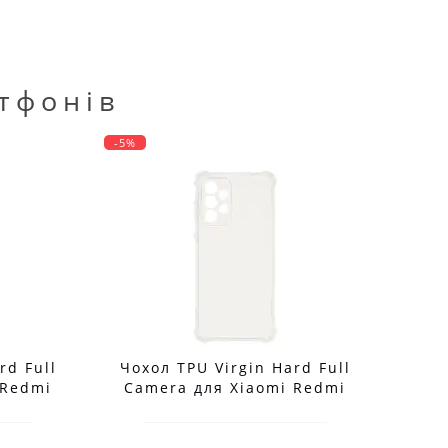
тфонів
-5%
-5%
rd Full
Чохол TPU Virgin Hard Full
Чох
 Redmi
Camera для Xiaomi Redmi
C
G
Note 15 4G/5G