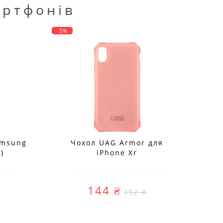
артфонів
-5%
-5%
amsung
Чохол UAG Armor для
Чох
)
iPhone Xr
Ca
144 ₴
152 ₴