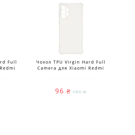
rd Full
Чохол TPU Virgin Hard Full
Чох
 Redmi
Camera для Xiaomi Redmi
C
G
Note 15 4G/5G
96 ₴
101 ₴