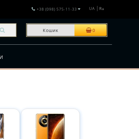
UA
Ru
+38 (098) 575-11-33
Кошик
0
И