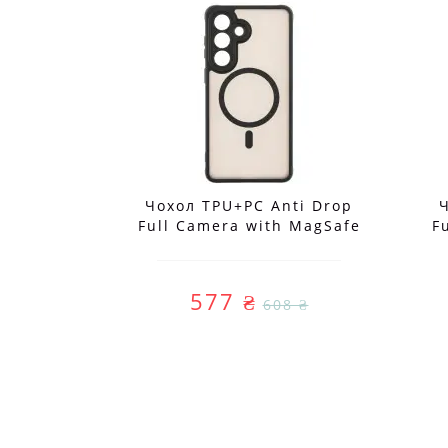
ti Drop
Чохол TPU+PC Anti Drop
 MagSafe
Full Camera with MagSafe
F
axy S26
для Samsung Galaxy S26
48)
5G (S942)
577 ₴
 ₴
608 ₴