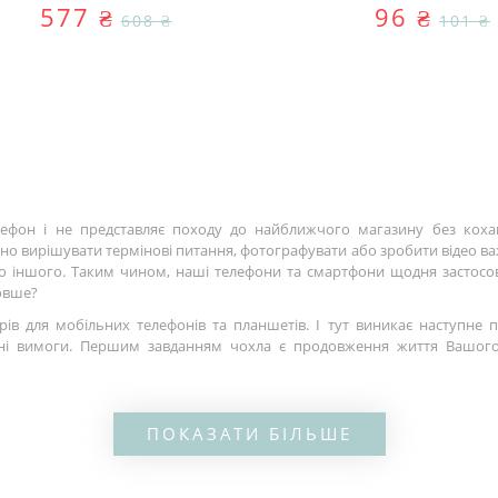
577 ₴
96 ₴
608 ₴
101 ₴
фон і не представляє походу до найближчого магазину без коха
но вирішувати термінові питання, фотографувати або зробити відео ва
гато іншого. Таким чином, наші телефони та смартфони щодня застос
довше?
ів для мобільних телефонів та планшетів. І тут виникає наступне 
ні вимоги. Першим завданням чохла є продовження життя Вашого г
регріву апарату. І ще дуже важливо для багатьох – надати мобільно
вними критеріями при виборі є висока якість матеріалу, чохол повинен 
ПОКАЗАТИ БІЛЬШЕ
потрібно пам'ятати і те, щоб було зручно користуватися самим апара
 користуватися нею. Існують такі різновиди чохлів:
ртфонів. Це чохол у вигляді рамки, що щільно облягає телефон по пе