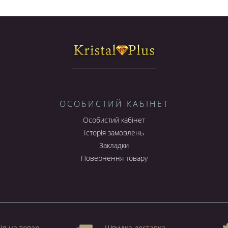
анні, легко знімається та чиститься, дуже гармонійно виглядає із сами
иготовляється зазвичай зі шкіри чи пластику.
купців. Він не тільки виглядає стильно та красиво, але й надійно захи
довий вибір найрізноманітніших пластикових, шкіряних, сил
робників у відмінній якості
. У нас Ви знайдете найкращі варіанти 
 готові зробити замовлення та порадувати себе стильним та зручни
8) 575-11-33; (099) 276-11-33, або оформіть замовлення online в інтер
то України: Харків, Одесу, Дніпропетровськ, Київ, Донецьк, Луганськ, Л
ОСОБИСТИЙ КАБІНЕТ
Особистий кабінет
Історія замовлень
Закладки
Повернення товару
ія на товар,
Швидка доставка