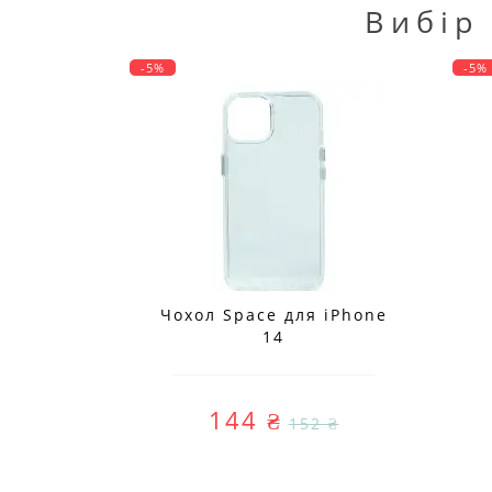
Вибір
-5%
-5%
Чохол Space для iPhone
14
144 ₴
152 ₴