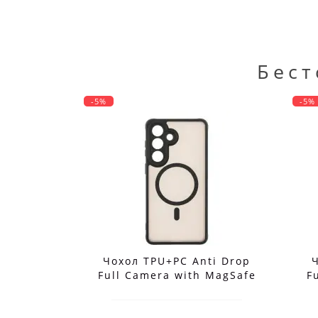
Бест
-5%
-5%
ti Drop
Чохол TPU+PC Anti Drop
 MagSafe
Full Camera with MagSafe
F
axy S26
для Samsung Galaxy S26
48)
5G (S942)