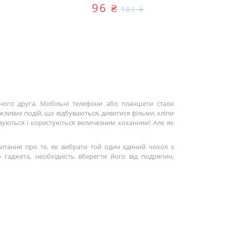
96 ₴
101 ₴
ного друга. Мобільні телефони або планшети стали
жливих подій, що відбуваються, дивитися фільми, кліпи
овуються і користуються величезним коханням! Але як
питання про те, як вибрати той один єдиний чохол з
аджета, необхідність вберегти його від подряпин,
му телефону або планшету стильного вигляду, адже за
мати цікавий зовнішній вигляд, мати надійні кріплення
том. Адже дуже легко в маніакальному пориві турботи
риметру, що дозволяє надійно захистити бічні сторони