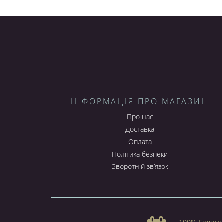
телефону. Це вид чохлів дуже зручний у застосув
Чохол-кейс
захищає задню поверхню телефону. В
Чохол-книжка
має найбільший попит у наших по
Інтернет-магазин KristalPlus пропонує Вам чу
мобільних телефонів та планшетів від кращих ви
продовжити життя Вашому «улюбленцю». Якщо Ви вже
зв'яжіться з нами за телефонами: (048) 771-11-33; (09
терміни доставити замовлення в будь-яку область чи міс
ІНФОРМАЦІЯ ПРО МАГАЗИН
Про нас
Доставка
Оплата
Політика безпеки
Зворотній зв’язок
100% Гарант