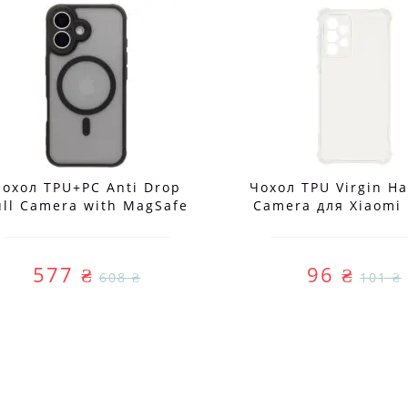
Чохол TPU+PC Anti Drop
Чохол TPU Virgin Ha
ull Camera with MagSafe
Camera для Xiaomi
для iPhone 17
Note 15 Pro 4
577 ₴
96 ₴
608 ₴
101 ₴