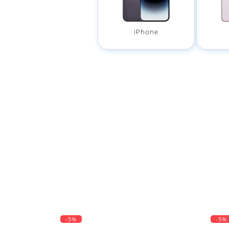
iPhone
-5%
-5%