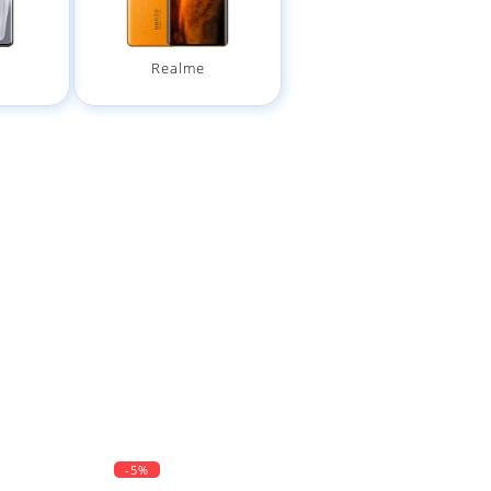
Realme
-5%
-5%