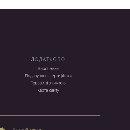
м апаратом
щає сам телефон і дуже зручний у використанні.
іконових та скловолоконних чохлів для захисту
аксесуарів, які дозволять зберегти зовнішній вигляд та
м чохлом для мобільного телефону або планшета, то
нет-магазині KristalPlus. Ми постараємося у найкоротші
ьвів, Запоріжжя та інші.
ДОДАТКОВО
Виробники
Подарункові сертифікати
Товари зі знижкою
Карта сайту
Якісний товар