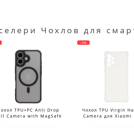
селери Чохлов для смар
-5%
Чохол TPU+PC Anti Drop
Чохол TPU Virgin Ha
ull Camera with MagSafe
Camera для Xiaomi
для iPhone 17
Note 15 Pro 4