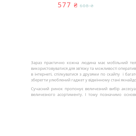
577 ₴
 ₴
608 ₴
Зараз практично кожна людина має мобільний теле
використовуватися для зв'язку та можливості оператив
в інтернеті, спілкуватися з друзями по скайпу і ба
зберегти улюблений гаджет у відмінному стані якнай
Сучасний ринок пропонує величезний вибір аксесуар
величезного асортименту. І тому позначимо основ
пошкоджень при падінні, від переохолодження або пе
аксесуарами судять і про статус господаря! Тому голо
та застібку.
Вибираючи
чохол для смартфона або планшета
, 
закрити мобілку з усіх боків і позбавити себе зручності
Чохол-бампер
випускається для всіх видів сма