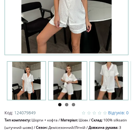
Код:
124079849
Відгуків: 0
Тип комплекту:
Шорти + кофта
/
Матеріал:
Шовк
/
Склад:
100% silksatin
(штучний шовк)
/
Сезон:
Демісезонний/Літній
/
Довжина рукава:
З