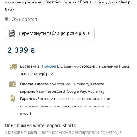
короткими рукавами
/
Застібка:
Ґудзики
/
Принт:
Леопардовий
/
Колір:
Білий
Ожидается
Переглянути таблицю розмірів
2 399 ₴
Доставка в:
Помона
Відправимо
сьогодні
у відділення Нової
пошти чи кур’єром.
Оплата.
Оплата при отриманні товару, Оплата
карткою Visa/MasterCard, Google Pay, Apple Pay
Гарантія.
Законом про захист прав споживачів не
передбачено повернення цього товару належної
якості.
Опис
піжама white leopard shorts
Шовкова піжама білого кольору з леопардовим принтом, з