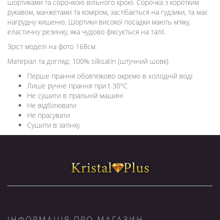
шортиками та сорочкою вільного крою. Сорочка з коротким
рукавом, манжетами та коміром, застібається на гудзики, та має
нагрудну кишеню. Шортики високої посадки мають м'яку,
еластичну резинку, яка чудово фіксується на талії.
Зріст моделі на фото 168см.
Матеріал та догляд: 100% silksatin (штучний шовк)
Перше прання обов'язково окремо в холодній воді
Лише ручне прання при t 30°C
Не сушити в пральній машині
Не відбілювати
Не прасувати
Сушити в затінку
ІНФОРМАЦІЯ ПРО МАГАЗИН