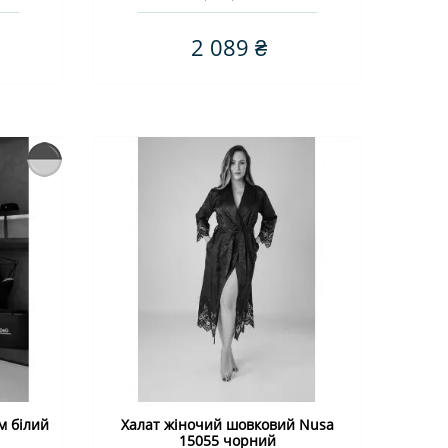
2 089 ₴
м білий
Халат жіночий шовковий Nusa
15055 чорний