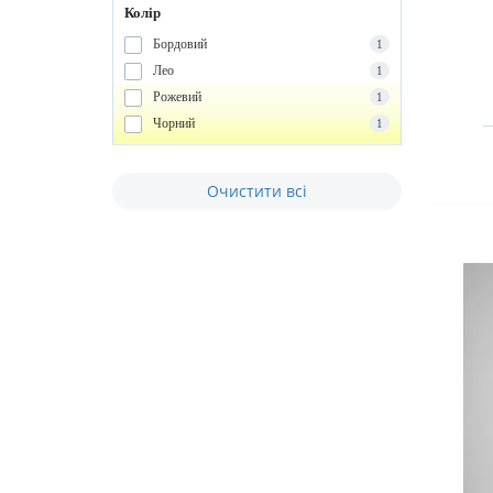
Колір
Бордовий
1
Лео
1
Рожевий
1
Чорний
1
Очистити всі