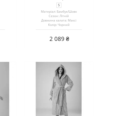
S
Матеріал: Бамбук/Шовк
Сезон: Літній
Довжина халата: Максі
Колір: Чорний
2 089 ₴