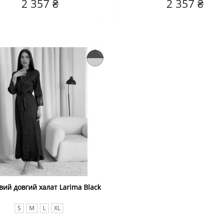
2 357 ₴
2 357 ₴
ий довгий халат Larima Black
S
M
L
XL