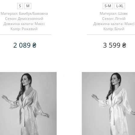
S
M
S-M
L-XL
Матеріал: Бамбук/Бавовна
Матеріал: Шовк
Сезон: Демісезонний
Сезон: Літній
Довжина халата: Максі
Довжина халата: Максі
Колір: Рожевий
Колір: Білий
2 089 ₴
3 599 ₴