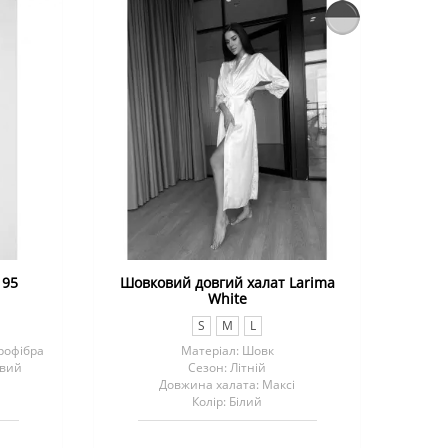
195
Шовковий довгий халат Larima
White
S
M
L
рофібра
Матеріал: Шовк
овий
Сезон: Літній
Довжина халата: Максі
Колір: Білий