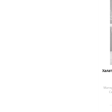
Хала
Матер
С