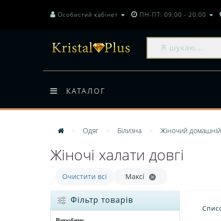
Особистий кабінет
ПН-ПТ: 09:00 - 20:00
КАТАЛОГ
Одяг
Білизна
Жіночий домашній
Жіночі халати довгі
Очистити всі
Максі
Фільтр товарів
Спис
Виробник