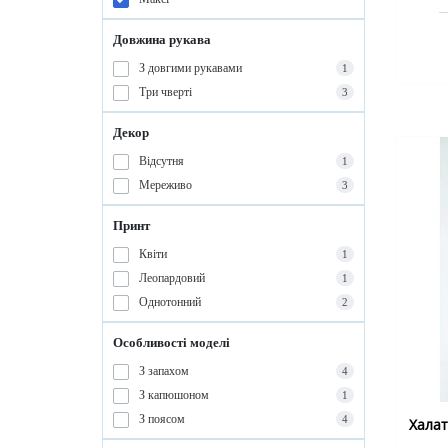
Довжина рукава
З довгими рукавами
1
Три чверті
3
Декор
Відсутня
1
Мереживо
3
Принт
Квіти
1
Леопардовий
1
Однотонний
2
Особливості моделі
З запахом
4
З капюшоном
1
З поясом
4
Хала