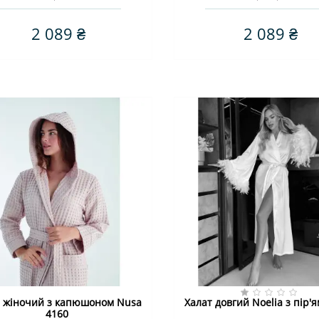
2 089 ₴
2 089 ₴
т жіночий з капюшоном Nusa
Халат довгий Noelia з пір'я
4160