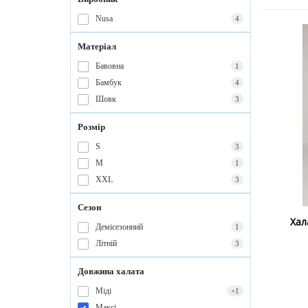
Nusa
4
Матеріал
Бавовна
1
Бамбук
4
Шовк
3
Розмір
S
3
M
1
XXL
3
Сезон
Хал
Демісезонний
1
Літній
3
Довжина халата
Міді
+1
Максі