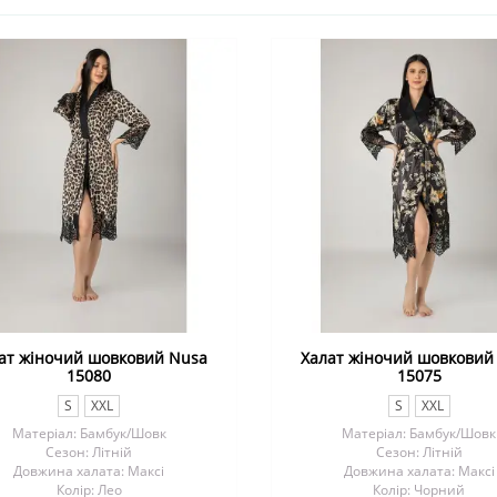
ат жіночий шовковий Nusa
Халат жіночий шовковий
15080
15075
S
XXL
S
XXL
Матеріал: Бамбук/Шовк
Матеріал: Бамбук/Шовк
Сезон: Літній
Сезон: Літній
Довжина халата: Максі
Довжина халата: Максі
Колір: Лео
Колір: Чорний