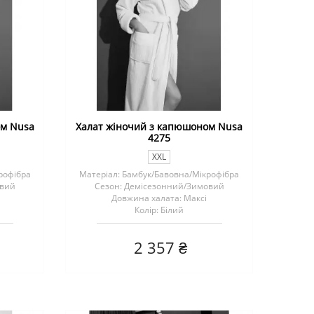
ом Nusa
Халат жіночий з капюшоном Nusa
4275
XXL
рофібра
Матеріал: Бамбук/Бавовна/Мікрофібра
овий
Сезон: Демісезонний/Зимовий
Довжина халата: Максі
Колір: Білий
2 357 ₴