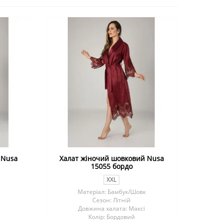
 Nusa
Халат жіночий шовковий Nusa
15055 бордо
XXL
Матеріал: Бамбук/Шовк
Сезон: Літній
Довжина халата: Максі
Колір: Бордовий