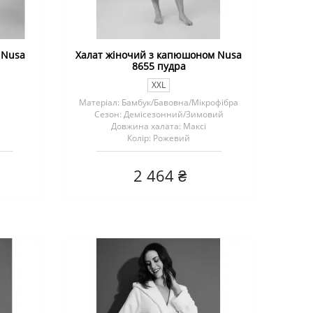
 Nusa
Халат жіночий з капюшоном Nusa
8655 пудра
XXL
Матеріал: Бамбук/Бавовна/Мікрофібра
Сезон: Демісезонний/Зимовий
Довжина халата: Максі
Колір: Рожевий
2 464 ₴