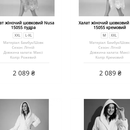
ат жіночий шовковий Nusa
Халат жіночий шовковий
15055 пудра
15055 кремовий
XXL
L-XL
M
XXL
Матеріал: Бамбук/Шовк
Матеріал: Бамбук/Шовк
Сезон: Літній
Сезон: Літній
Довжина халата: Максі
Довжина халата: Максі
Колір: Рожевий
Колір: Кремовий
2 089 ₴
2 089 ₴