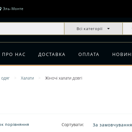
Эль-Монте
Всі категорії
ПРО НАС
ДОСТАВКА
ОПЛАТА
НОВИН
 одяг
Халати
Жіночі халати довгі
ок порівняння
Сортувати: