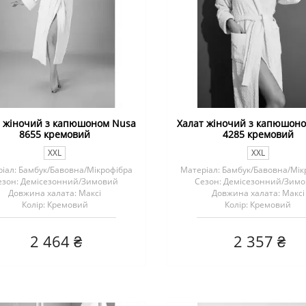
т жіночий з капюшоном Nusa
Халат жіночий з капюшон
8655 кремовий
4285 кремовий
XXL
XXL
іал: Бамбук/Бавовна/Мікрофібра
Матеріал: Бамбук/Бавовна/Мік
езон: Демісезонний/Зимовий
Сезон: Демісезонний/Зим
Довжина халата: Максі
Довжина халата: Максі
Колір: Кремовий
Колір: Кремовий
2 464 ₴
2 357 ₴