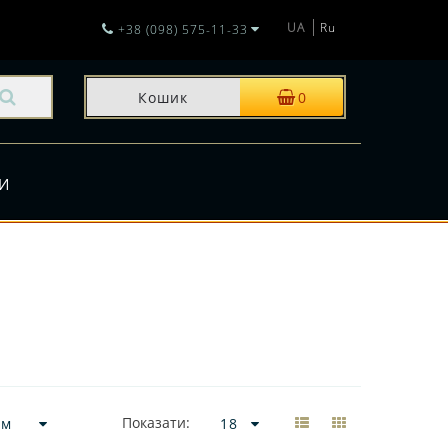
UA
Ru
+38 (098) 575-11-33
Кошик
0
И
Показати: