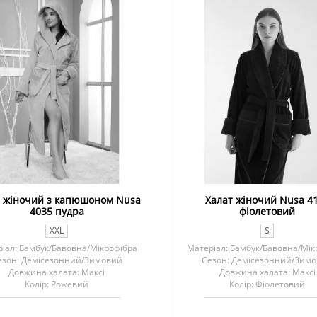
т жіночий з капюшоном Nusa
Халат жіночий Nusa 4
4035 пудра
фіолетовий
XXL
S
іал: Бамбук/Бавовна/Мікрофібра
Матеріал: Бамбук/Бавовна/Мік
езон: Демісезонний/Зимовий
Сезон: Демісезонний/Зим
Довжина халата: Максі
Довжина халата: Максі
Колір: Рожевий
Колір: Фіолетовий