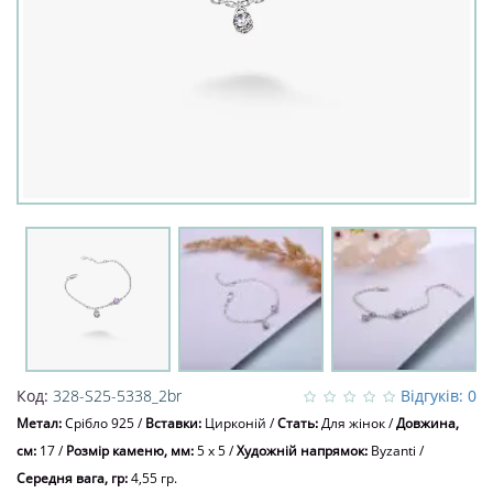
Код:
328-S25-5338_2br
Відгуків: 0
Метал:
Срібло 925
/
Вставки:
Цирконій
/
Стать:
Для жінок
/
Довжина,
см:
17
/
Розмір каменю, мм:
5 х 5
/
Художній напрямок:
Byzanti
/
Середня вага, гр:
4,55 гр.