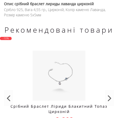
Опис
срібний браслет лириды лаванда цирконій
Срібло 925, Вага 4,55 гр., Цирконій, Колір каменю Лаванда,
Розмір каменю 5х5мм
Рекомендовані товари
-10%
Срібний Браслет Ліриди Блакитний Топаз
Цирконій