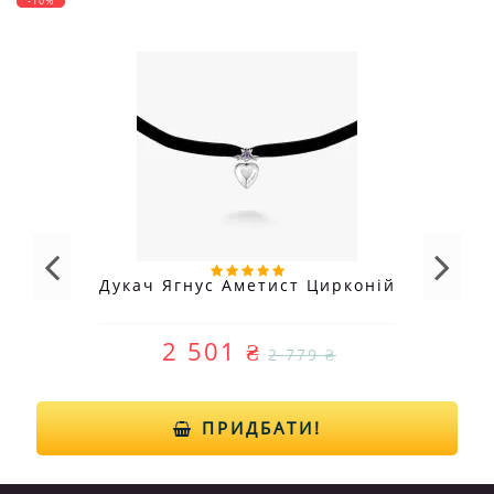
-10%
Дукач Ягнус Аметист Цирконій
2 501 ₴
2 779 ₴
ПРИДБАТИ!