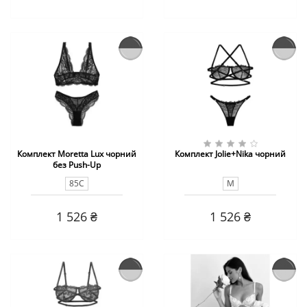
80C
80E
80D
75B
Комплект Moretta Lux чорний
Комплект Jolie+Nika чорний
без Push-Up
85С
M
1 526 ₴
1 526 ₴