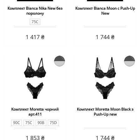
Комплект Bianca Nika New без
Комплект Bianca Moon с Push-Up
поролону
New
75C
1 417 ₴
1 744 ₴
Комплект Moretta чорний
Комплект Moretta Moon Black з
арт.411
Push-Up new
90C
75C
90B
75D
85D
75E
85С
80B
85В
1 853 ₴
1 744 ₴