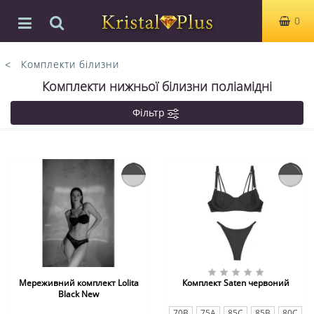
0
Комплекти білизни
Комплекти нижньої білизни поліамідні
Фільтр
Мереживний комплект Lolita
Комплект Saten червоний
Black New
70B
75A
85С
85В
80C