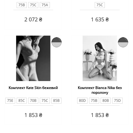
75B
75C
75A
75C
2 072 ₴
1 635 ₴
Комплект Kate Skin бежевий
Комплект Bianca Nika без
поролону
75E
85С
70B
75C
85В
80D
75B
80B
75D
75B
80D
75A
80C
70E
75A
85С
75C
85В
70B
1 853 ₴
1 853 ₴
75D
70D
80B
70C
80C
70C