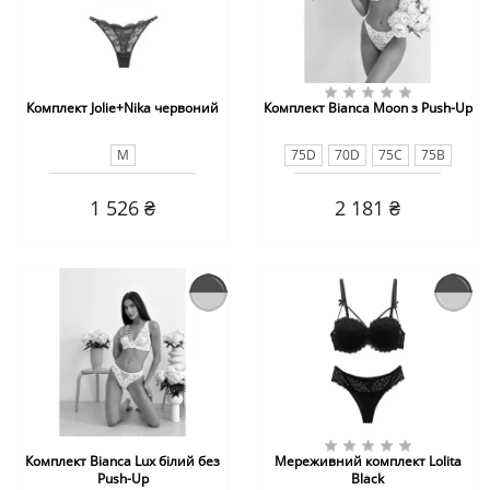
Комплект Jolie+Nika червоний
Комплект Bianca Moon з Push-Up
M
75D
70D
75C
75B
75A
70C
85В
70B
80B
1 526 ₴
2 181 ₴
80C
Комплект Bianca Lux білий без
Мереживний комплект Lolita
Push-Up
Black